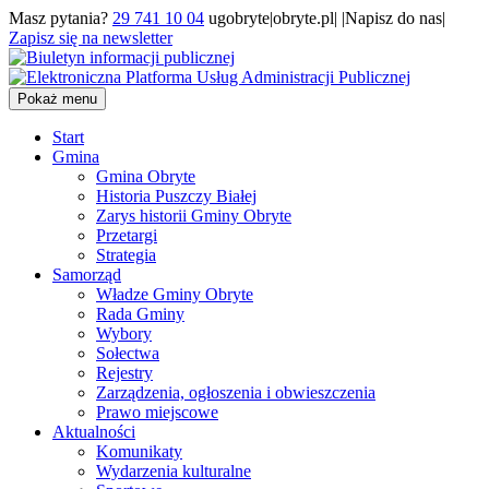
Masz pytania?
29 741 10 04
ugobryte|obryte.pl| |Napisz do nas|
Zapisz się na newsletter
Pokaż menu
Start
Gmina
Gmina Obryte
Historia Puszczy Białej
Zarys historii Gminy Obryte
Przetargi
Strategia
Samorząd
Władze Gminy Obryte
Rada Gminy
Wybory
Sołectwa
Rejestry
Zarządzenia, ogłoszenia i obwieszczenia
Prawo miejscowe
Aktualności
Komunikaty
Wydarzenia kulturalne