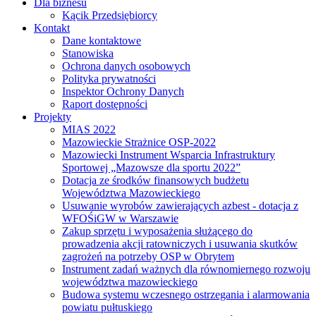
Dla biznesu
Kącik Przedsiębiorcy
Kontakt
Dane kontaktowe
Stanowiska
Ochrona danych osobowych
Polityka prywatności
Inspektor Ochrony Danych
Raport dostępności
Projekty
MIAS 2022
Mazowieckie Strażnice OSP-2022
Mazowiecki Instrument Wsparcia Infrastruktury
Sportowej „Mazowsze dla sportu 2022”
Dotacja ze środków finansowych budżetu
Województwa Mazowieckiego
Usuwanie wyrobów zawierających azbest - dotacja z
WFOŚiGW w Warszawie
Zakup sprzętu i wyposażenia służącego do
prowadzenia akcji ratowniczych i usuwania skutków
zagrożeń na potrzeby OSP w Obrytem
Instrument zadań ważnych dla równomiernego rozwoju
województwa mazowieckiego
Budowa systemu wczesnego ostrzegania i alarmowania
powiatu pułtuskiego