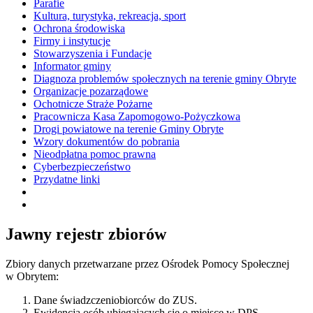
Parafie
Kultura, turystyka, rekreacja, sport
Ochrona środowiska
Firmy i instytucje
Stowarzyszenia i Fundacje
Informator gminy
Diagnoza problemów społecznych na terenie gminy Obryte
Organizacje pozarządowe
Ochotnicze Straże Pożarne
Pracownicza Kasa Zapomogowo-Pożyczkowa
Drogi powiatowe na terenie Gminy Obryte
Wzory dokumentów do pobrania
Nieodpłatna pomoc prawna
Cyberbezpieczeństwo
Przydatne linki
Jawny rejestr zbiorów
Zbiory danych przetwarzane przez Ośrodek Pomocy Społecznej
w Obrytem:
Dane świadzczeniobiorców do ZUS.
Ewidencja osób ubiegających się o miejsce w DPS.