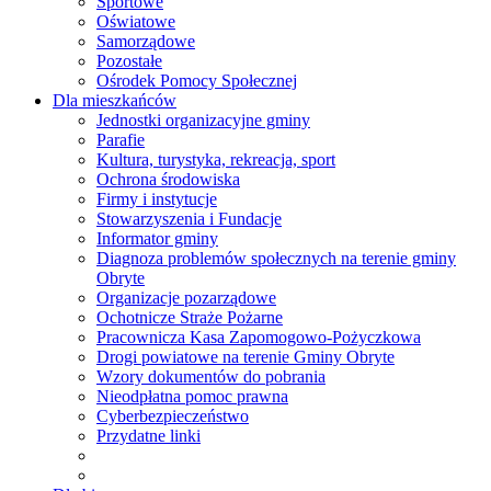
Sportowe
Oświatowe
Samorządowe
Pozostałe
Ośrodek Pomocy Społecznej
Dla mieszkańców
Jednostki organizacyjne gminy
Parafie
Kultura, turystyka, rekreacja, sport
Ochrona środowiska
Firmy i instytucje
Stowarzyszenia i Fundacje
Informator gminy
Diagnoza problemów społecznych na terenie gminy
Obryte
Organizacje pozarządowe
Ochotnicze Straże Pożarne
Pracownicza Kasa Zapomogowo-Pożyczkowa
Drogi powiatowe na terenie Gminy Obryte
Wzory dokumentów do pobrania
Nieodpłatna pomoc prawna
Cyberbezpieczeństwo
Przydatne linki