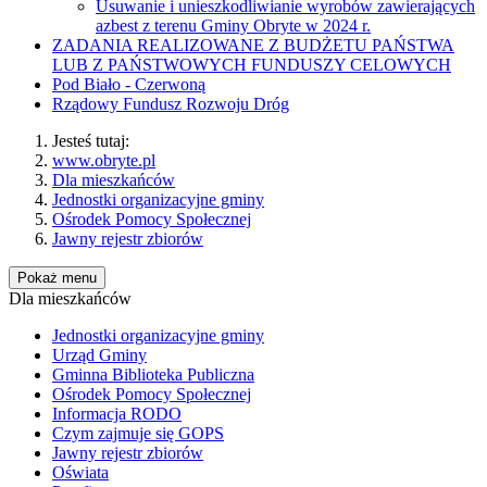
Usuwanie i unieszkodliwianie wyrobów zawierających
azbest z terenu Gminy Obryte w 2024 r.
ZADANIA REALIZOWANE Z BUDŻETU PAŃSTWA
LUB Z PAŃSTWOWYCH FUNDUSZY CELOWYCH
Pod Biało - Czerwoną
Rządowy Fundusz Rozwoju Dróg
Jesteś tutaj:
www.obryte.pl
Dla mieszkańców
Jednostki organizacyjne gminy
Ośrodek Pomocy Społecznej
Jawny rejestr zbiorów
Pokaż menu
Dla mieszkańców
Jednostki organizacyjne gminy
Urząd Gminy
Gminna Biblioteka Publiczna
Ośrodek Pomocy Społecznej
Informacja RODO
Czym zajmuje się GOPS
Jawny rejestr zbiorów
Oświata