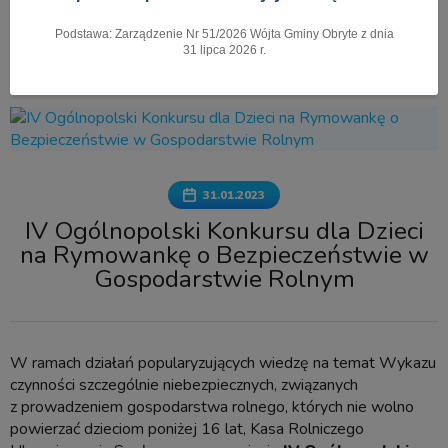
Podstawa: Zarządzenie Nr 51/2026 Wójta Gminy Obryte z dnia
Pokaż menu
31 lipca 2026 r.
31.01.2023
IV Ogólnopolski Konkursu dla Dzieci
na Rymowankę o Bezpieczeństwie w
Gospodarstwie Rolnym
W ramach działań popularyzujących wiedzę na temat Wykazu
czynności szczególnie niebezpiecznych, związanych
z prowadzeniem gospodarstwa rolnego, których nie wolno
powierzać dzieciom poniżej 16 lat, Kasa Rolniczego