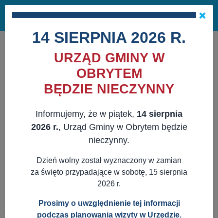
Masz pytania?
29 741 10 04
Pok
NAPISZ DO NAS
×
me
ZAPISZ SIĘ NA NEWSLETTER
14 SIERPNIA 2026 R.
URZĄD GMINY W
OBRYTEM
BĘDZIE NIECZYNNY
Informujemy, że w piątek,
14 sierpnia
2026 r.
, Urząd Gminy w Obrytem będzie
nieczynny.
Dzień wolny został wyznaczony w zamian
za święto przypadające w sobotę, 15 sierpnia
2026 r.
Prosimy o uwzględnienie tej informacji
JESTEŚ TUTAJ:
WWW.OBRYTE.PL
AKTUALNOŚCI
podczas planowania wizyty w Urzędzie.