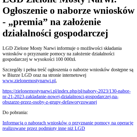
Ogłoszenie o naborze wniosków
- „premia” na założenie
działalności gospodarczej
LGD Zielone Mosty Narwi informuje o możliwości składania
wniosków o przyznanie pomocy na założenie działalności
gospodarczej w wysokości 100 000zł.
Szczegóły i pełna treść ogłoszenia o naborze wniosków dostępne są
w Biurze LGD oraz na stronie internetowej
www.zielonemostynarwi.pl
,
https://zielonemostynarwi.pl/index.php/pl/nabory-2023/130-nabor-
nr-21-2023-zakladanie-nowej-dzialalnosci-gospodarczej-na-
obszarze-przez-osoby-z-grupy-defaworyzowanej
Do pobrania:
Informacja o naborach wniosków o przyznanie pomocy na operacje
realizowane przez podmioty inne niż LGD