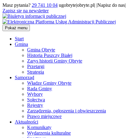
Masz pytania?
29 741 10 04
ugobryte|obryte.pl| |Napisz do nas|
Zapisz się na newsletter
Pokaż menu
Start
Gmina
Gmina Obryte
Historia Puszczy Białej
Zarys historii Gminy Obryte
Przetargi
Strategia
Samorząd
Władze Gminy Obryte
Rada Gminy
Wybory
Sołectwa
Rejestry
Zarządzenia, ogłoszenia i obwieszczenia
Prawo miejscowe
Aktualności
Komunikaty
Wydarzenia kulturalne