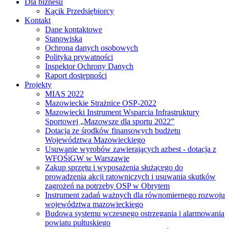
Dla biznesu
Kącik Przedsiębiorcy
Kontakt
Dane kontaktowe
Stanowiska
Ochrona danych osobowych
Polityka prywatności
Inspektor Ochrony Danych
Raport dostępności
Projekty
MIAS 2022
Mazowieckie Strażnice OSP-2022
Mazowiecki Instrument Wsparcia Infrastruktury
Sportowej „Mazowsze dla sportu 2022”
Dotacja ze środków finansowych budżetu
Województwa Mazowieckiego
Usuwanie wyrobów zawierających azbest - dotacja z
WFOŚiGW w Warszawie
Zakup sprzętu i wyposażenia służącego do
prowadzenia akcji ratowniczych i usuwania skutków
zagrożeń na potrzeby OSP w Obrytem
Instrument zadań ważnych dla równomiernego rozwoju
województwa mazowieckiego
Budowa systemu wczesnego ostrzegania i alarmowania
powiatu pułtuskiego