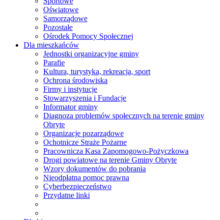
Sportowe
Oświatowe
Samorządowe
Pozostałe
Ośrodek Pomocy Społecznej
Dla mieszkańców
Jednostki organizacyjne gminy
Parafie
Kultura, turystyka, rekreacja, sport
Ochrona środowiska
Firmy i instytucje
Stowarzyszenia i Fundacje
Informator gminy
Diagnoza problemów społecznych na terenie gminy
Obryte
Organizacje pozarządowe
Ochotnicze Straże Pożarne
Pracownicza Kasa Zapomogowo-Pożyczkowa
Drogi powiatowe na terenie Gminy Obryte
Wzory dokumentów do pobrania
Nieodpłatna pomoc prawna
Cyberbezpieczeństwo
Przydatne linki