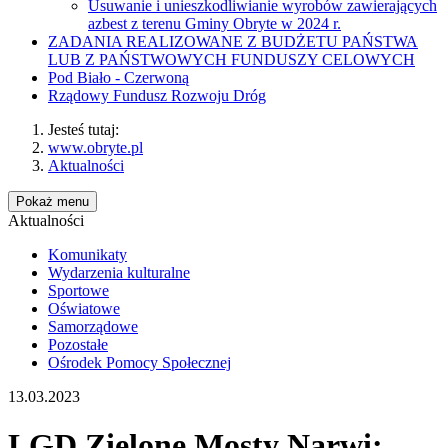
Usuwanie i unieszkodliwianie wyrobów zawierających
azbest z terenu Gminy Obryte w 2024 r.
ZADANIA REALIZOWANE Z BUDŻETU PAŃSTWA
LUB Z PAŃSTWOWYCH FUNDUSZY CELOWYCH
Pod Biało - Czerwoną
Rządowy Fundusz Rozwoju Dróg
Jesteś tutaj:
www.obryte.pl
Aktualności
Pokaż menu
Aktualności
Komunikaty
Wydarzenia kulturalne
Sportowe
Oświatowe
Samorządowe
Pozostałe
Ośrodek Pomocy Społecznej
13.03.2023
LGD Zielone Mosty Narwi: