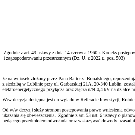
Zgodnie z art. 49 ustawy z dnia 14 czerwca 1960 r. Kodeks postępowa
i zagospodarowaniu przestrzennym (Dz. U. z 2022 r., poz. 503)
że na wniosek złożony przez Pana Bartosza Bonalskiego, reprezentu
z siedzibą w Lublinie przy ul. Garbarskiej 21A, 20-340 Lublin, zost
elektroenergetycznego przyłącza oraz złącza n/N-0,4 kV na działce 
W/w decyzja dostępna jest do wglądu w Referacie Inwestycji, Rolnic
Od w/w decyzji służy stronom postępowania prawo wniesienia od
ukazania się obwieszczenia. Zgodnie z art. 53 ust. 6 ustawy o plano
będącego przedmiotem odwołania oraz wskazywać dowody uzasadniaj