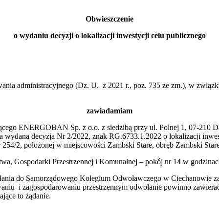
Obwieszczenie
o wydaniu decyzji o lokalizacji inwestycji celu publicznego
nia administracyjnego (Dz. U. z 2021 r., poz. 735 ze zm.), w związku 
zawiadamiam
jącego ENERGOBAN Sp. z o.o. z siedzibą przy ul. Polnej 1, 07-210 D
ała wydana decyzja Nr 2/2022, znak RG.6733.1.2022 o lokalizacji inwes
nr 254/2, położonej w miejscowości Zambski Stare, obręb Zambski Star
twa, Gospodarki Przestrzennej i Komunalnej – pokój nr 14 w godzinac
wołania do Samorządowego Kolegium Odwoławczego w Ciechanowie za 
waniu i zagospodarowaniu przestrzennym odwołanie powinno zawierać za
ące to żądanie.