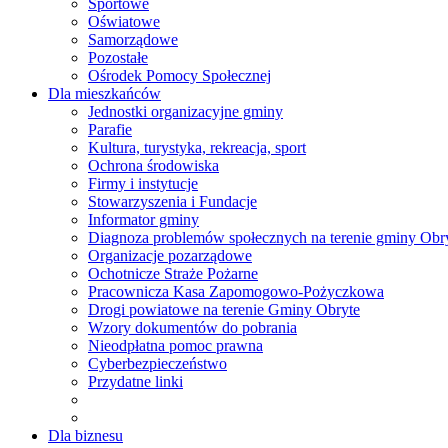
Sportowe
Oświatowe
Samorządowe
Pozostałe
Ośrodek Pomocy Społecznej
Dla mieszkańców
Jednostki organizacyjne gminy
Parafie
Kultura, turystyka, rekreacja, sport
Ochrona środowiska
Firmy i instytucje
Stowarzyszenia i Fundacje
Informator gminy
Diagnoza problemów społecznych na terenie gminy Obr
Organizacje pozarządowe
Ochotnicze Straże Pożarne
Pracownicza Kasa Zapomogowo-Pożyczkowa
Drogi powiatowe na terenie Gminy Obryte
Wzory dokumentów do pobrania
Nieodpłatna pomoc prawna
Cyberbezpieczeństwo
Przydatne linki
Dla biznesu