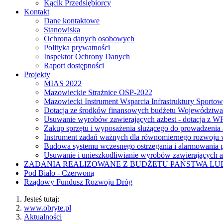
Kącik Przedsiębiorcy
Kontakt
Dane kontaktowe
Stanowiska
Ochrona danych osobowych
Polityka prywatności
Inspektor Ochrony Danych
Raport dostępności
Projekty
MIAS 2022
Mazowieckie Strażnice OSP-2022
Mazowiecki Instrument Wsparcia Infrastruktury Sporto
Dotacja ze środków finansowych budżetu Województw
Usuwanie wyrobów zawierających azbest - dotacja z
Zakup sprzętu i wyposażenia służącego do prowadzenia
Instrument zadań ważnych dla równomiernego rozwoj
Budowa systemu wczesnego ostrzegania i alarmowania p
Usuwanie i unieszkodliwianie wyrobów zawierających a
ZADANIA REALIZOWANE Z BUDŻETU PAŃSTWA L
Pod Biało - Czerwoną
Rządowy Fundusz Rozwoju Dróg
Jesteś tutaj:
www.obryte.pl
Aktualności