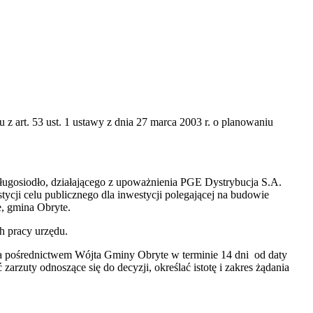
z art. 53 ust. 1 ustawy z dnia 27 marca 2003 r. o planowaniu
ługosiodło, działającego z upoważnienia PGE Dystrybucja S.A.
tycji celu publicznego dla inwestycji polegającej na budowie
e, gmina Obryte.
h pracy urzędu.
pośrednictwem Wójta Gminy Obryte w terminie 14 dni od daty
rzuty odnoszące się do decyzji, określać istotę i zakres żądania