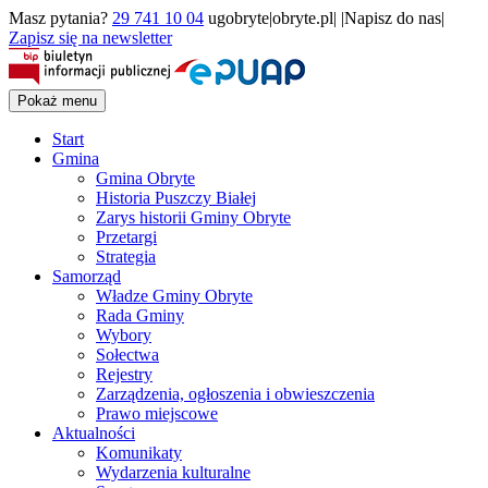
Masz pytania?
29 741 10 04
ugobryte|obryte.pl| |Napisz do nas|
Zapisz się na newsletter
Pokaż menu
Start
Gmina
Gmina Obryte
Historia Puszczy Białej
Zarys historii Gminy Obryte
Przetargi
Strategia
Samorząd
Władze Gminy Obryte
Rada Gminy
Wybory
Sołectwa
Rejestry
Zarządzenia, ogłoszenia i obwieszczenia
Prawo miejscowe
Aktualności
Komunikaty
Wydarzenia kulturalne