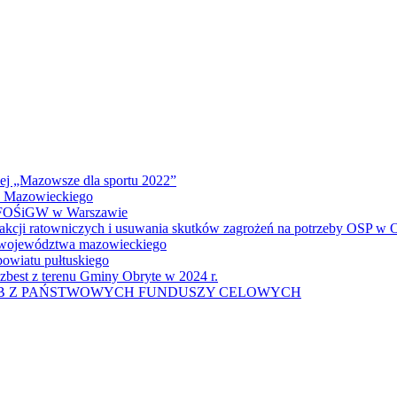
wej „Mazowsze dla sportu 2022”
a Mazowieckiego
 WFOŚiGW w Warszawie
 akcji ratowniczych i usuwania skutków zagrożeń na potrzeby OSP w
u województwa mazowieckiego
owiatu pułtuskiego
zbest z terenu Gminy Obryte w 2024 r.
UB Z PAŃSTWOWYCH FUNDUSZY CELOWYCH