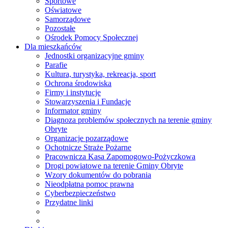
Sportowe
Oświatowe
Samorządowe
Pozostałe
Ośrodek Pomocy Społecznej
Dla mieszkańców
Jednostki organizacyjne gminy
Parafie
Kultura, turystyka, rekreacja, sport
Ochrona środowiska
Firmy i instytucje
Stowarzyszenia i Fundacje
Informator gminy
Diagnoza problemów społecznych na terenie gminy
Obryte
Organizacje pozarządowe
Ochotnicze Straże Pożarne
Pracownicza Kasa Zapomogowo-Pożyczkowa
Drogi powiatowe na terenie Gminy Obryte
Wzory dokumentów do pobrania
Nieodpłatna pomoc prawna
Cyberbezpieczeństwo
Przydatne linki