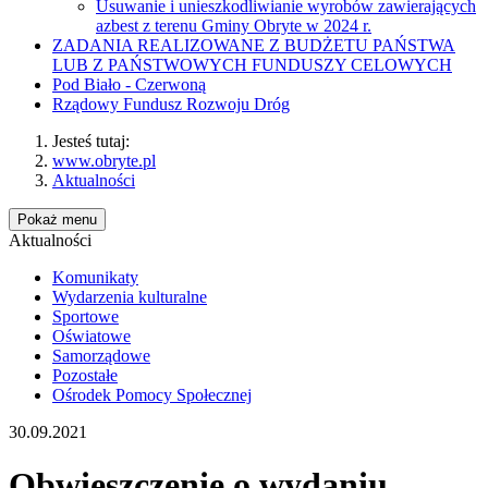
Usuwanie i unieszkodliwianie wyrobów zawierających
azbest z terenu Gminy Obryte w 2024 r.
ZADANIA REALIZOWANE Z BUDŻETU PAŃSTWA
LUB Z PAŃSTWOWYCH FUNDUSZY CELOWYCH
Pod Biało - Czerwoną
Rządowy Fundusz Rozwoju Dróg
Jesteś tutaj:
www.obryte.pl
Aktualności
Pokaż menu
Aktualności
Komunikaty
Wydarzenia kulturalne
Sportowe
Oświatowe
Samorządowe
Pozostałe
Ośrodek Pomocy Społecznej
30.09.2021
Obwieszczenie o wydaniu