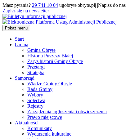
Masz pytania?
29 741 10 04
ugobryte|obryte.pl| |Napisz do nas|
Zapisz się na newsletter
Pokaż menu
Start
Gmina
Gmina Obryte
Historia Puszczy Białej
Zarys historii Gminy Obryte
Przetargi
Strategia
Samorząd
Władze Gminy Obryte
Rada Gminy
Wybory
Sołectwa
Rejestry
Zarządzenia, ogłoszenia i obwieszczenia
Prawo miejscowe
Aktualności
Komunikaty
Wydarzenia kulturalne