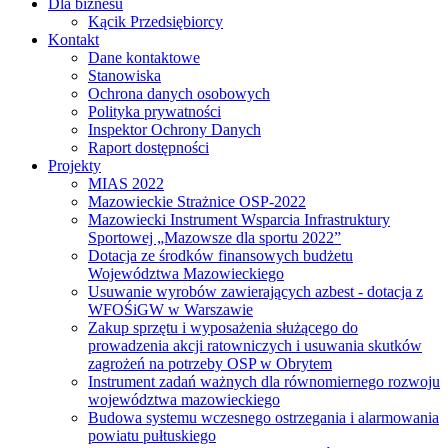
Dla biznesu
Kącik Przedsiębiorcy
Kontakt
Dane kontaktowe
Stanowiska
Ochrona danych osobowych
Polityka prywatności
Inspektor Ochrony Danych
Raport dostępności
Projekty
MIAS 2022
Mazowieckie Strażnice OSP-2022
Mazowiecki Instrument Wsparcia Infrastruktury
Sportowej „Mazowsze dla sportu 2022”
Dotacja ze środków finansowych budżetu
Województwa Mazowieckiego
Usuwanie wyrobów zawierających azbest - dotacja z
WFOŚiGW w Warszawie
Zakup sprzętu i wyposażenia służącego do
prowadzenia akcji ratowniczych i usuwania skutków
zagrożeń na potrzeby OSP w Obrytem
Instrument zadań ważnych dla równomiernego rozwoju
województwa mazowieckiego
Budowa systemu wczesnego ostrzegania i alarmowania
powiatu pułtuskiego