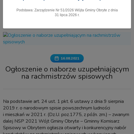
Podstawa: Zarządzenie Nr 51/2026 Wójta Gminy Obryte z dnia
Pokaż menu
31 lipca 2026 r.
16.08.2021
Ogłoszenie o naborze uzupełniającym
na rachmistrzów spisowych
Na podstawie art. 24 ust. 1 pkt. 6 ustawy z dnia 9 sierpnia
2019 r. o narodowym spisie powszechnym ludności
i mieszkań w 2021 r. (Dz.U. poz.1775, z późn. zm.) – zwanym
dalej NSP 2021 Wójt Gminy Obryte – Gminny Komisarz
Spisowy w Obrytem ogłasza otwarty i konkurencyjny nabór