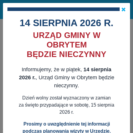
Masz pytania?
29 741 10 04
Pok
NAPISZ DO NAS
×
me
ZAPISZ SIĘ NA NEWSLETTER
14 SIERPNIA 2026 R.
URZĄD GMINY W
OBRYTEM
BĘDZIE NIECZYNNY
Informujemy, że w piątek,
14 sierpnia
2026 r.
, Urząd Gminy w Obrytem będzie
nieczynny.
Dzień wolny został wyznaczony w zamian
za święto przypadające w sobotę, 15 sierpnia
2026 r.
Prosimy o uwzględnienie tej informacji
JESTEŚ TUTAJ:
WWW.OBRYTE.PL
AKTUALNOŚCI
podczas planowania wizyty w Urzędzie.