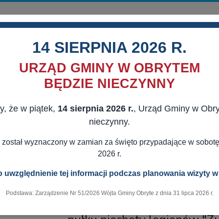
14 SIERPNIA 2026 R.
URZĄD GMINY W OBRYTEM
BĘDZIE NIECZYNNY
y, że w piątek,
14 sierpnia 2026 r.
, Urząd Gminy w Obr
MORZĄD
AKTUALNOŚCI
DLA MIESZKAŃCÓW
DLA BIZNESU
nieczynny.
 LUB Z PAŃSTWOWYCH FUNDUSZY CELOWYCH
POD BIAŁO - CZE
 został wyznaczony w zamian za święto przypadające w sobotę,
2026 r.
 uwzględnienie tej informacji podczas planowania wizyty w
21.08.2023
Podstawa: Zarządzenie Nr 51/2026 Wójta Gminy Obryte z dnia 31 lipca 2026 r.
i z okazji 84-rocznicy obrony linii Narwi