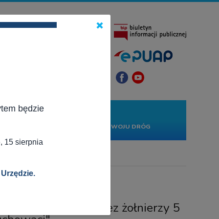
×
ytem będzie
KONTAKT
PROJEKTY
RWONĄ
RZĄDOWY FUNDUSZ ROZWOJU DRÓG
 15 sierpnia
 Urzędzie.
 pod Pułtuskiem, przez żołnierzy 5