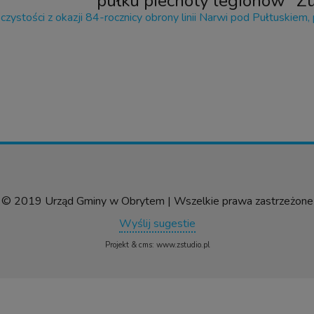
pułku piechoty legionów "Z
© 2019 Urząd Gminy w Obrytem | Wszelkie prawa zastrzeżone
Wyślij sugestie
Projekt &
cms
:
www.zstudio.pl