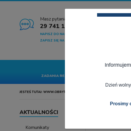
Masz pytania?
29 741 10 04
NAPISZ DO NAS
ZAPISZ SIĘ NA NEWSLETTER
Informujem
START
GMINA
SA
ZADANIA REALIZOWANE Z BUDŻETU PAŃSTWA
Dzień wolny
JESTEŚ TUTAJ:
WWW.OBRYTE.PL
AKTUALNOŚCI
Prosimy o
AKTUALNOŚCI
Uroczystośc
Komunikaty