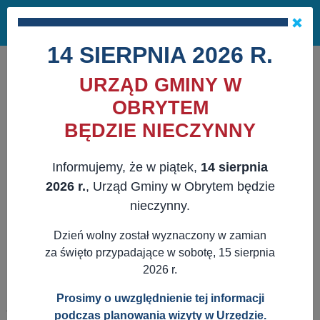
Masz pytania?
29 741 10 04
Pok
NAPISZ DO NAS
×
me
ZAPISZ SIĘ NA NEWSLETTER
14 SIERPNIA 2026 R.
URZĄD GMINY W
OBRYTEM
BĘDZIE NIECZYNNY
Informujemy, że w piątek,
14 sierpnia
2026 r.
, Urząd Gminy w Obrytem będzie
nieczynny.
Dzień wolny został wyznaczony w zamian
za święto przypadające w sobotę, 15 sierpnia
2026 r.
Prosimy o uwzględnienie tej informacji
JESTEŚ TUTAJ:
WWW.OBRYTE.PL
AKTUALNOŚCI
podczas planowania wizyty w Urzędzie.