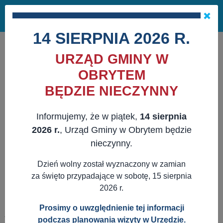
Masz pytania?
29 741 10 04
Pok
NAPISZ DO NAS
×
me
ZAPISZ SIĘ NA NEWSLETTER
14 SIERPNIA 2026 R.
URZĄD GMINY W
OBRYTEM
BĘDZIE NIECZYNNY
Informujemy, że w piątek,
14 sierpnia
2026 r.
, Urząd Gminy w Obrytem będzie
nieczynny.
Dzień wolny został wyznaczony w zamian
za święto przypadające w sobotę, 15 sierpnia
2026 r.
Prosimy o uwzględnienie tej informacji
JESTEŚ TUTAJ:
WWW.OBRYTE.PL
AKTUALNOŚCI
podczas planowania wizyty w Urzędzie.