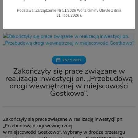
Podstawa: Zarządzenie Nr 51/2026 Wójta Gminy Obryte z dnia
Pokaż menu
31 lipca 2026 r.
25.11.2022
Zakończyły się prace związane w
realizacją inwestycji pn. „Przebudową
drogi wewnętrznej w miejscowości
Gostkowo”.
Zakończyły się prace związane w realizacją inwestycji pn. 
„Przebudową drogi wewnętrznej
w miejscowości Gostkowo”. Wybrany w drodze przetargu 