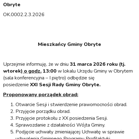
Obryte
OK.0002.2.3.2026
Mieszkańcy Gminy Obryte
Uprzejmie informuję, że w dniu
31 marca 2026 roku (tj.
wtorek)
o godz.
13:00
w lokalu Urzędu Gminy w Obrytem
(sala konferencyjna – I piętro) odbędzie się
posiedzenie
XXI S
esji Rady Gminy Obryte.
Proponowany porządek obrad:
Otwarcie Sesji i stwierdzenie prawomocności obrad.
Przyjęcie porządku obrad.
Przyjęcie protokołu z XX posiedzenia Sesji.
Sprawozdanie z działalności Wójta Gminy.
Podjęcie uchwały zmieniającej Uchwałę w sprawie
uchwalenia Gminnego Programu Profilaktyki