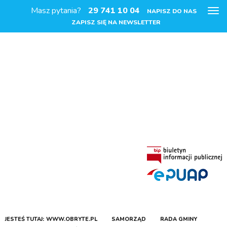
Masz pytania?
29 741 10 04
Pok
NAPISZ DO NAS
me
ZAPISZ SIĘ NA NEWSLETTER
JESTEŚ TUTAJ:
WWW.OBRYTE.PL
SAMORZĄD
RADA GMINY