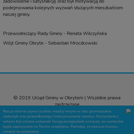
zadowolenie i satysfakcję oraz był motywacją do
podejmowania kolejnych wyzwań służących mieszkańcom
naszej gminy.
Przewodniczący Rady Gminy - Renata Wilczyńska
Wójt Gminy Obryte - Sebastian Mroczkowski
© 2019 Urząd Gminy w Obrytem | Wszelkie prawa
zastrzeżone
Nasza strona używa cookies między innymi w celu gromadzenia
Wyślij sugestie
statystyk oraz prawidłowego funkcjonowania serwisu. Korzystanie z
witryny bez zmiany ustawień Twojej przegladarki oznacza, że ciasteczka
Projekt &
cms
:
www.zstudio.pl
będa zapisywane na Twoim urządzeniu. Pamietaj, że zawsze możesz
zmienić te ustawienia.