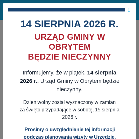
Masz pytania?
29 741 10 04
Pok
NAPISZ DO NAS
×
me
ZAPISZ SIĘ NA NEWSLETTER
14 SIERPNIA 2026 R.
URZĄD GMINY W
OBRYTEM
BĘDZIE NIECZYNNY
Informujemy, że w piątek,
14 sierpnia
2026 r.
, Urząd Gminy w Obrytem będzie
nieczynny.
Dzień wolny został wyznaczony w zamian
za święto przypadające w sobotę, 15 sierpnia
2026 r.
Prosimy o uwzględnienie tej informacji
JESTEŚ TUTAJ:
WWW.OBRYTE.PL
AKTUALNOŚCI
podczas planowania wizyty w Urzędzie.