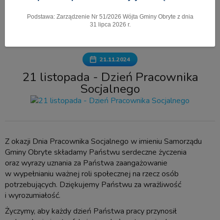
Podstawa: Zarządzenie Nr 51/2026 Wójta Gminy Obryte z dnia
Pokaż menu
31 lipca 2026 r.
21.11.2024
21 listopada - Dzień Pracownika
Socjalnego
Z okazji Dnia Pracownika Socjalnego w imieniu Samorządu
Gminy Obryte składamy Państwu serdeczne życzenia
oraz wyrazy uznania za Państwa zaangażowanie
w wypełnianiu ważnej roli społecznej na rzecz osób
potrzebujących. Dziękujemy Państwu za wrażliwość
i wyrozumiałość.
Życzymy, aby każdy dzień Państwa pracy przynosił