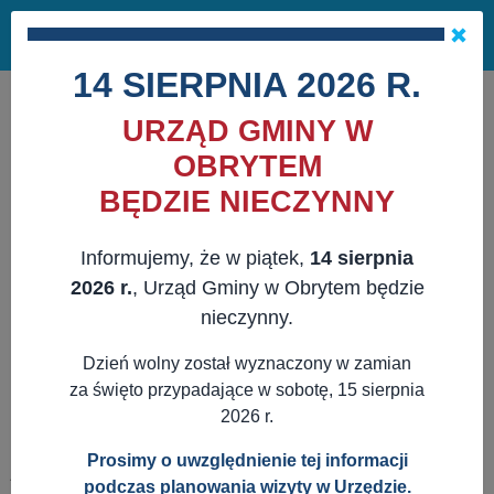
Masz pytania?
29 741 10 04
Pok
NAPISZ DO NAS
×
me
ZAPISZ SIĘ NA NEWSLETTER
14 SIERPNIA 2026 R.
URZĄD GMINY W
OBRYTEM
BĘDZIE NIECZYNNY
Informujemy, że w piątek,
14 sierpnia
2026 r.
, Urząd Gminy w Obrytem będzie
nieczynny.
Dzień wolny został wyznaczony w zamian
za święto przypadające w sobotę, 15 sierpnia
2026 r.
Prosimy o uwzględnienie tej informacji
JESTEŚ TUTAJ:
WWW.OBRYTE.PL
AKTUALNOŚCI
POZOSTAŁE
podczas planowania wizyty w Urzędzie.