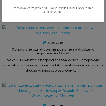
Podstawa: Zarządzenie Nr 51/2026 Wójta Gminy Obryte z dnia
Pokaż menu
31 lipca 2026 r.
19.06.2019
Odnowione oznakowanie poziome na drodze w
miejscowości Obryte
W celu zwiększenia bezpieczeństwa w ruchu drogowym
w ostatnich dnia odnowione zostało oznakowanie poziome na
drodze w miejscowości Obryte. ...
19.06.2019