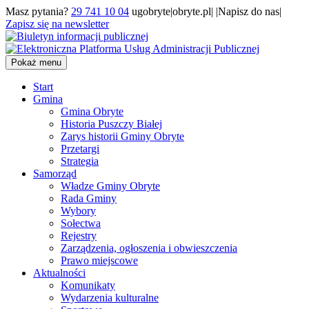
Masz pytania?
29 741 10 04
ugobryte|obryte.pl| |Napisz do nas|
Zapisz się na newsletter
Pokaż menu
Start
Gmina
Gmina Obryte
Historia Puszczy Białej
Zarys historii Gminy Obryte
Przetargi
Strategia
Samorząd
Władze Gminy Obryte
Rada Gminy
Wybory
Sołectwa
Rejestry
Zarządzenia, ogłoszenia i obwieszczenia
Prawo miejscowe
Aktualności
Komunikaty
Wydarzenia kulturalne