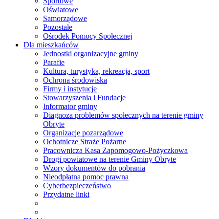
Sportowe
Oświatowe
Samorządowe
Pozostałe
Ośrodek Pomocy Społecznej
Dla mieszkańców
Jednostki organizacyjne gminy
Parafie
Kultura, turystyka, rekreacja, sport
Ochrona środowiska
Firmy i instytucje
Stowarzyszenia i Fundacje
Informator gminy
Diagnoza problemów społecznych na terenie gminy
Obryte
Organizacje pozarządowe
Ochotnicze Straże Pożarne
Pracownicza Kasa Zapomogowo-Pożyczkowa
Drogi powiatowe na terenie Gminy Obryte
Wzory dokumentów do pobrania
Nieodpłatna pomoc prawna
Cyberbezpieczeństwo
Przydatne linki