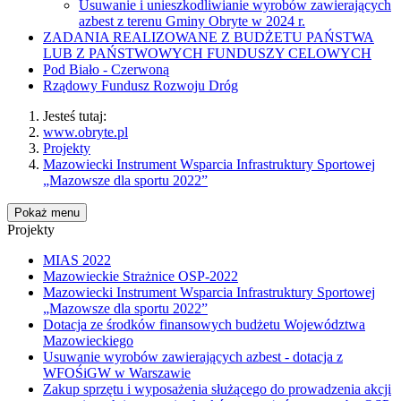
Usuwanie i unieszkodliwianie wyrobów zawierających
azbest z terenu Gminy Obryte w 2024 r.
ZADANIA REALIZOWANE Z BUDŻETU PAŃSTWA
LUB Z PAŃSTWOWYCH FUNDUSZY CELOWYCH
Pod Biało - Czerwoną
Rządowy Fundusz Rozwoju Dróg
Jesteś tutaj:
www.obryte.pl
Projekty
Mazowiecki Instrument Wsparcia Infrastruktury Sportowej
„Mazowsze dla sportu 2022”
Pokaż menu
Projekty
MIAS 2022
Mazowieckie Strażnice OSP-2022
Mazowiecki Instrument Wsparcia Infrastruktury Sportowej
„Mazowsze dla sportu 2022”
Dotacja ze środków finansowych budżetu Województwa
Mazowieckiego
Usuwanie wyrobów zawierających azbest - dotacja z
WFOŚiGW w Warszawie
Zakup sprzętu i wyposażenia służącego do prowadzenia akcji