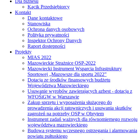
Dla biznesu
Kącik Przedsiębiorcy
Kontakt
Dane kontaktowe
Stanowiska
Ochrona danych osobowych
Polityka prywatności
Inspektor Ochrony Danych
Raport dostępności
Projekty
MIAS 2022
Mazowieckie Strażnice OSP-2022
Mazowiecki Instrument Wsparcia Infrastruktury
Sportowej „Mazowsze dla sportu 2022”
Dotacja ze środków finansowych budżetu
Województwa Mazowieckiego
Usuwanie wyrobów zawierających azbest - dotacja z
WFOŚiGW w Warszawie
Zakup sprzętu i wyposażenia służącego do
prowadzenia akcji ratowniczych i usuwania skutków
zagrożeń na potrzeby OSP w Obrytem
Instrument zadań ważnych dla równomiernego rozwoju
województwa mazowieckiego
Budowa systemu wczesnego ostrzegania i alarmowania
powiatu pułtuskiego