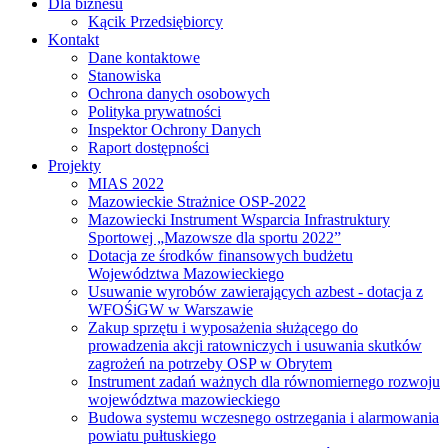
Dla biznesu
Kącik Przedsiębiorcy
Kontakt
Dane kontaktowe
Stanowiska
Ochrona danych osobowych
Polityka prywatności
Inspektor Ochrony Danych
Raport dostępności
Projekty
MIAS 2022
Mazowieckie Strażnice OSP-2022
Mazowiecki Instrument Wsparcia Infrastruktury
Sportowej „Mazowsze dla sportu 2022”
Dotacja ze środków finansowych budżetu
Województwa Mazowieckiego
Usuwanie wyrobów zawierających azbest - dotacja z
WFOŚiGW w Warszawie
Zakup sprzętu i wyposażenia służącego do
prowadzenia akcji ratowniczych i usuwania skutków
zagrożeń na potrzeby OSP w Obrytem
Instrument zadań ważnych dla równomiernego rozwoju
województwa mazowieckiego
Budowa systemu wczesnego ostrzegania i alarmowania
powiatu pułtuskiego