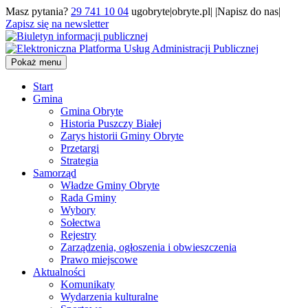
Masz pytania?
29 741 10 04
ugobryte|obryte.pl| |Napisz do nas|
Zapisz się na newsletter
Pokaż menu
Start
Gmina
Gmina Obryte
Historia Puszczy Białej
Zarys historii Gminy Obryte
Przetargi
Strategia
Samorząd
Władze Gminy Obryte
Rada Gminy
Wybory
Sołectwa
Rejestry
Zarządzenia, ogłoszenia i obwieszczenia
Prawo miejscowe
Aktualności
Komunikaty
Wydarzenia kulturalne