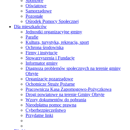
Sportowe
Oświatowe
Samorządowe
Pozostałe
Ośrodek Pomocy Społecznej
Dla mieszkańców
Jednostki organizacyjne gminy
Parafie
Kultura, turystyka, rekreacja, sport
Ochrona środowiska
Firmy i instytucje
Stowarzyszenia i Fundacje
Informator gminy
Diagnoza problemów społecznych na terenie gminy
Obryte
Organizacje pozarządowe
Ochotnicze Straże Pożarne
Pracownicza Kasa Zapomogowo-Pożyczkowa
Drogi powiatowe na terenie Gminy Obryte
Wzory dokumentów do pobrania
Nieodpłatna pomoc prawna
Cyberbezpieczeństwo
Przydatne linki