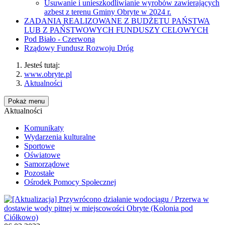
Usuwanie i unieszkodliwianie wyrobów zawierających
azbest z terenu Gminy Obryte w 2024 r.
ZADANIA REALIZOWANE Z BUDŻETU PAŃSTWA
LUB Z PAŃSTWOWYCH FUNDUSZY CELOWYCH
Pod Biało - Czerwoną
Rządowy Fundusz Rozwoju Dróg
Jesteś tutaj:
www.obryte.pl
Aktualności
Pokaż menu
Aktualności
Komunikaty
Wydarzenia kulturalne
Sportowe
Oświatowe
Samorządowe
Pozostałe
Ośrodek Pomocy Społecznej