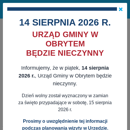
Masz pytania?
29 741 10 04
Pok
NAPISZ DO NAS
×
me
ZAPISZ SIĘ NA NEWSLETTER
14 SIERPNIA 2026 R.
URZĄD GMINY W
OBRYTEM
BĘDZIE NIECZYNNY
Informujemy, że w piątek,
14 sierpnia
2026 r.
, Urząd Gminy w Obrytem będzie
nieczynny.
Dzień wolny został wyznaczony w zamian
za święto przypadające w sobotę, 15 sierpnia
2026 r.
Prosimy o uwzględnienie tej informacji
JESTEŚ TUTAJ:
WWW.OBRYTE.PL
AKTUALNOŚCI
podczas planowania wizyty w Urzędzie.