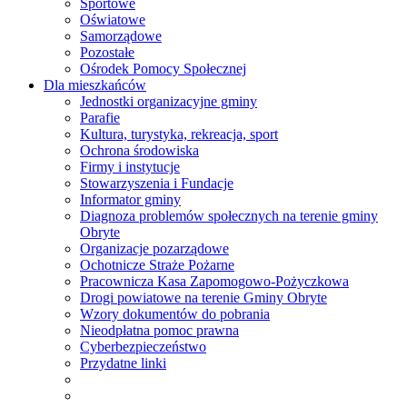
Sportowe
Oświatowe
Samorządowe
Pozostałe
Ośrodek Pomocy Społecznej
Dla mieszkańców
Jednostki organizacyjne gminy
Parafie
Kultura, turystyka, rekreacja, sport
Ochrona środowiska
Firmy i instytucje
Stowarzyszenia i Fundacje
Informator gminy
Diagnoza problemów społecznych na terenie gminy
Obryte
Organizacje pozarządowe
Ochotnicze Straże Pożarne
Pracownicza Kasa Zapomogowo-Pożyczkowa
Drogi powiatowe na terenie Gminy Obryte
Wzory dokumentów do pobrania
Nieodpłatna pomoc prawna
Cyberbezpieczeństwo
Przydatne linki