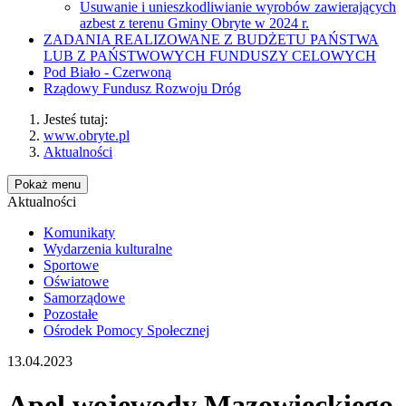
Usuwanie i unieszkodliwianie wyrobów zawierających
azbest z terenu Gminy Obryte w 2024 r.
ZADANIA REALIZOWANE Z BUDŻETU PAŃSTWA
LUB Z PAŃSTWOWYCH FUNDUSZY CELOWYCH
Pod Biało - Czerwoną
Rządowy Fundusz Rozwoju Dróg
Jesteś tutaj:
www.obryte.pl
Aktualności
Pokaż menu
Aktualności
Komunikaty
Wydarzenia kulturalne
Sportowe
Oświatowe
Samorządowe
Pozostałe
Ośrodek Pomocy Społecznej
13.04.2023
Apel wojewody Mazowieckiego