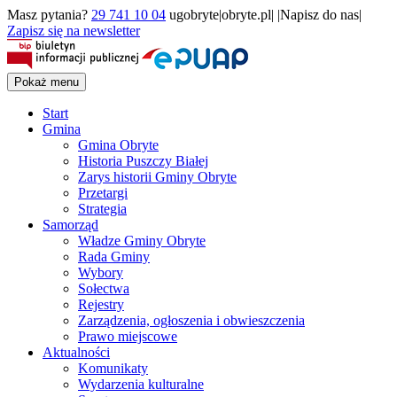
Masz pytania?
29 741 10 04
ugobryte|obryte.pl| |Napisz do nas|
Zapisz się na newsletter
Pokaż menu
Start
Gmina
Gmina Obryte
Historia Puszczy Białej
Zarys historii Gminy Obryte
Przetargi
Strategia
Samorząd
Władze Gminy Obryte
Rada Gminy
Wybory
Sołectwa
Rejestry
Zarządzenia, ogłoszenia i obwieszczenia
Prawo miejscowe
Aktualności
Komunikaty
Wydarzenia kulturalne