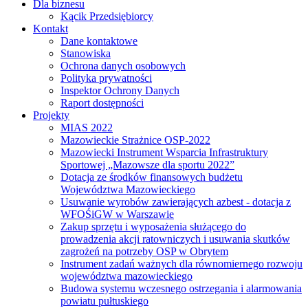
Dla biznesu
Kącik Przedsiębiorcy
Kontakt
Dane kontaktowe
Stanowiska
Ochrona danych osobowych
Polityka prywatności
Inspektor Ochrony Danych
Raport dostępności
Projekty
MIAS 2022
Mazowieckie Strażnice OSP-2022
Mazowiecki Instrument Wsparcia Infrastruktury
Sportowej „Mazowsze dla sportu 2022”
Dotacja ze środków finansowych budżetu
Województwa Mazowieckiego
Usuwanie wyrobów zawierających azbest - dotacja z
WFOŚiGW w Warszawie
Zakup sprzętu i wyposażenia służącego do
prowadzenia akcji ratowniczych i usuwania skutków
zagrożeń na potrzeby OSP w Obrytem
Instrument zadań ważnych dla równomiernego rozwoju
województwa mazowieckiego
Budowa systemu wczesnego ostrzegania i alarmowania
powiatu pułtuskiego