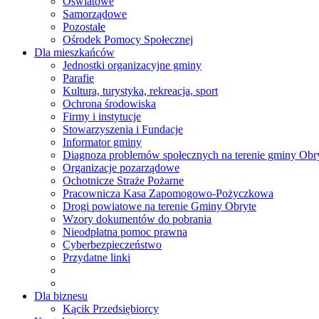
Oświatowe
Samorządowe
Pozostałe
Ośrodek Pomocy Społecznej
Dla mieszkańców
Jednostki organizacyjne gminy
Parafie
Kultura, turystyka, rekreacja, sport
Ochrona środowiska
Firmy i instytucje
Stowarzyszenia i Fundacje
Informator gminy
Diagnoza problemów społecznych na terenie gminy Obr
Organizacje pozarządowe
Ochotnicze Straże Pożarne
Pracownicza Kasa Zapomogowo-Pożyczkowa
Drogi powiatowe na terenie Gminy Obryte
Wzory dokumentów do pobrania
Nieodpłatna pomoc prawna
Cyberbezpieczeństwo
Przydatne linki
Dla biznesu
Kącik Przedsiębiorcy