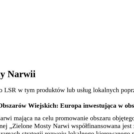
ty Narwii
o LSR w tym produktów lub usług lokalnych poprz
bszarów Wiejskich: Europa inwestująca w obsz
Narwi mająca na celu promowanie obszaru objęteg
lnej „Zielone Mosty Narwi współfinansowana jest
w ramach strategii rozwoju lokalnego kierowaneg