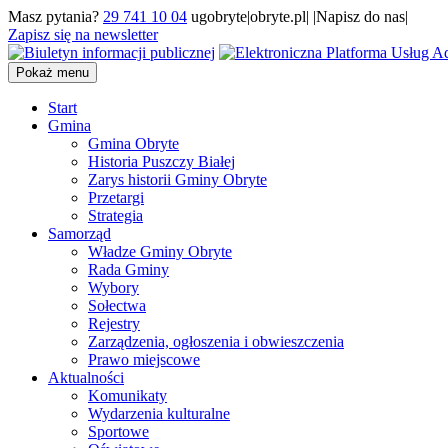
Masz pytania?
29 741 10 04
ugobryte|obryte.pl| |Napisz do nas|
Zapisz się na newsletter
Pokaż menu
Start
Gmina
Gmina Obryte
Historia Puszczy Białej
Zarys historii Gminy Obryte
Przetargi
Strategia
Samorząd
Władze Gminy Obryte
Rada Gminy
Wybory
Sołectwa
Rejestry
Zarządzenia, ogłoszenia i obwieszczenia
Prawo miejscowe
Aktualności
Komunikaty
Wydarzenia kulturalne
Sportowe