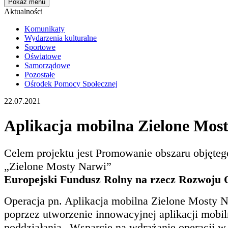
Pokaż menu
Aktualności
Komunikaty
Wydarzenia kulturalne
Sportowe
Oświatowe
Samorządowe
Pozostałe
Ośrodek Pomocy Społecznej
22.07.2021
Aplikacja mobilna Zielone Mos
Celem projektu jest Promowanie obszaru objęteg
„Zielone Mosty Narwi”
Europejski Fundusz Rolny na rzecz Rozwoju O
Operacja pn. Aplikacja mobilna Zielone Mosty 
poprzez utworzenie innowacyjnej aplikacji mobi
poddziałania „Wsparcie na wdrażanie operacji 