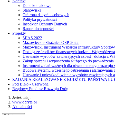
Kontakt
Dane kontaktowe
Stanowiska
Ochrona danych osobowych
Polityka prywatności
Inspektor Ochrony Danych
Raport dostępności
Projekty
MIAS 2022
Mazowieckie Strażnice OSP-2022
Mazowiecki Instrument Wsparcia Infrastruktury Sporto
Dotacja ze środków finansowych budżetu Województw
Usuwanie wyrobów zawierających azbest - dotacja z
Zakup sprzętu i wyposażenia służącego do prowadzenia
Instrument zadań ważnych dla równomiernego rozwoj
Budowa systemu wczesnego ostrzegania i alarmowania p
Usuwanie i unieszkodliwianie wyrobów zawierających a
ZADANIA REALIZOWANE Z BUDŻETU PAŃSTWA L
Pod Biało - Czerwoną
Rządowy Fundusz Rozwoju Dróg
Jesteś tutaj:
www.obryte.pl
Aktualności