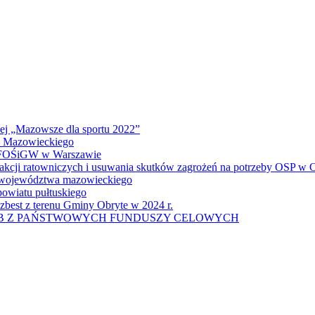
wej „Mazowsze dla sportu 2022”
a Mazowieckiego
 WFOŚiGW w Warszawie
 akcji ratowniczych i usuwania skutków zagrożeń na potrzeby OSP w
u województwa mazowieckiego
owiatu pułtuskiego
zbest z terenu Gminy Obryte w 2024 r.
UB Z PAŃSTWOWYCH FUNDUSZY CELOWYCH