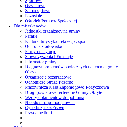
Sportowe
Oświatowe
Samorządowe
Pozostałe
Ośrodek Pomocy Społecznej
Dla mieszkańców
Jednostki organizacyjne gminy
Parafie
Kultura, turystyka, rekreacja, sport
Ochrona środowiska
Firmy i instytucje
Stowarzyszenia i Fundacje
Informator gminy
Diagnoza problemów społecznych na terenie gminy
Obryte
Organizacje pozarządowe
Ochotnicze Straże Pożarne
Pracownicza Kasa Zapomogowo-Pożyczkowa
Drogi powiatowe na terenie Gminy Obryte
Wzory dokumentów do pobrania
Nieodpłatna pomoc prawna
Cyberbezpieczeństwo
Przydatne linki