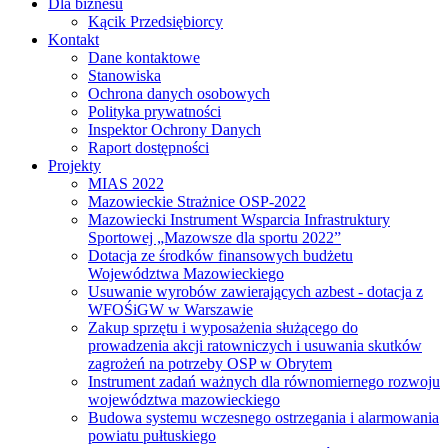
Dla biznesu
Kącik Przedsiębiorcy
Kontakt
Dane kontaktowe
Stanowiska
Ochrona danych osobowych
Polityka prywatności
Inspektor Ochrony Danych
Raport dostępności
Projekty
MIAS 2022
Mazowieckie Strażnice OSP-2022
Mazowiecki Instrument Wsparcia Infrastruktury
Sportowej „Mazowsze dla sportu 2022”
Dotacja ze środków finansowych budżetu
Województwa Mazowieckiego
Usuwanie wyrobów zawierających azbest - dotacja z
WFOŚiGW w Warszawie
Zakup sprzętu i wyposażenia służącego do
prowadzenia akcji ratowniczych i usuwania skutków
zagrożeń na potrzeby OSP w Obrytem
Instrument zadań ważnych dla równomiernego rozwoju
województwa mazowieckiego
Budowa systemu wczesnego ostrzegania i alarmowania
powiatu pułtuskiego