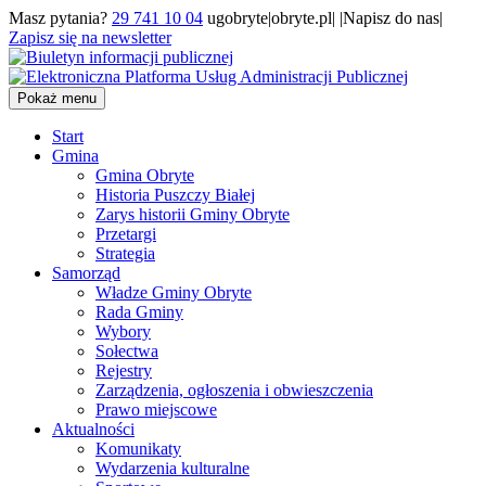
Masz pytania?
29 741 10 04
ugobryte|obryte.pl| |Napisz do nas|
Zapisz się na newsletter
Pokaż menu
Start
Gmina
Gmina Obryte
Historia Puszczy Białej
Zarys historii Gminy Obryte
Przetargi
Strategia
Samorząd
Władze Gminy Obryte
Rada Gminy
Wybory
Sołectwa
Rejestry
Zarządzenia, ogłoszenia i obwieszczenia
Prawo miejscowe
Aktualności
Komunikaty
Wydarzenia kulturalne