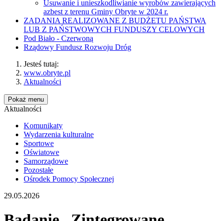
Usuwanie i unieszkodliwianie wyrobów zawierających
azbest z terenu Gminy Obryte w 2024 r.
ZADANIA REALIZOWANE Z BUDŻETU PAŃSTWA
LUB Z PAŃSTWOWYCH FUNDUSZY CELOWYCH
Pod Biało - Czerwoną
Rządowy Fundusz Rozwoju Dróg
Jesteś tutaj:
www.obryte.pl
Aktualności
Pokaż menu
Aktualności
Komunikaty
Wydarzenia kulturalne
Sportowe
Oświatowe
Samorządowe
Pozostałe
Ośrodek Pomocy Społecznej
29.05.2026
Badanie „Zintegrowane