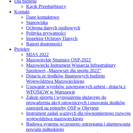
Dla biznesu
Kącik Przedsiębiorcy
Kontakt
Dane kontaktowe
Stanowiska
Ochrona danych osobowych
Polityka prywatności
Inspektor Ochrony Danych
Raport dostępności
Projekty
MIAS 2022
Mazowieckie Strażnice OSP-2022
Mazowiecki Instrument Wsparcia Infrastruktury
Sportowej „Mazowsze dla sportu 2022”
Dotacja ze środków finansowych budżetu
Województwa Mazowieckiego
Usuwanie wyrobów zawierających azbest - dotacja z
WFOŚiGW w Warszawie
Zakup sprzętu i wyposażenia służącego do
prowadzenia akcji ratowniczych i usuwania skutków
zagrożeń na potrzeby OSP w Obrytem
Instrument zadań ważnych dla równomiernego rozwoju
województwa mazowieckiego
Budowa systemu wczesnego ostrzegania i alarmowania
powiatu pułtuskiego