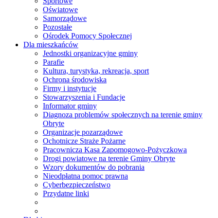
Sportowe
Oświatowe
Samorządowe
Pozostałe
Ośrodek Pomocy Społecznej
Dla mieszkańców
Jednostki organizacyjne gminy
Parafie
Kultura, turystyka, rekreacja, sport
Ochrona środowiska
Firmy i instytucje
Stowarzyszenia i Fundacje
Informator gminy
Diagnoza problemów społecznych na terenie gminy
Obryte
Organizacje pozarządowe
Ochotnicze Straże Pożarne
Pracownicza Kasa Zapomogowo-Pożyczkowa
Drogi powiatowe na terenie Gminy Obryte
Wzory dokumentów do pobrania
Nieodpłatna pomoc prawna
Cyberbezpieczeństwo
Przydatne linki