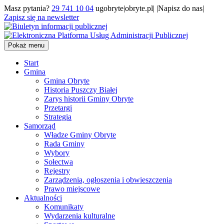
Masz pytania?
29 741 10 04
ugobryte|obryte.pl| |Napisz do nas|
Zapisz się na newsletter
Pokaż menu
Start
Gmina
Gmina Obryte
Historia Puszczy Białej
Zarys historii Gminy Obryte
Przetargi
Strategia
Samorząd
Władze Gminy Obryte
Rada Gminy
Wybory
Sołectwa
Rejestry
Zarządzenia, ogłoszenia i obwieszczenia
Prawo miejscowe
Aktualności
Komunikaty
Wydarzenia kulturalne