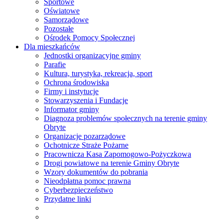
Sportowe
Oświatowe
Samorządowe
Pozostałe
Ośrodek Pomocy Społecznej
Dla mieszkańców
Jednostki organizacyjne gminy
Parafie
Kultura, turystyka, rekreacja, sport
Ochrona środowiska
Firmy i instytucje
Stowarzyszenia i Fundacje
Informator gminy
Diagnoza problemów społecznych na terenie gminy
Obryte
Organizacje pozarządowe
Ochotnicze Straże Pożarne
Pracownicza Kasa Zapomogowo-Pożyczkowa
Drogi powiatowe na terenie Gminy Obryte
Wzory dokumentów do pobrania
Nieodpłatna pomoc prawna
Cyberbezpieczeństwo
Przydatne linki