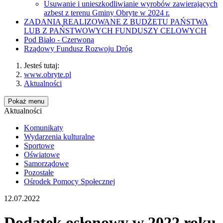
Usuwanie i unieszkodliwianie wyrobów zawierających
azbest z terenu Gminy Obryte w 2024 r.
ZADANIA REALIZOWANE Z BUDŻETU PAŃSTWA
LUB Z PAŃSTWOWYCH FUNDUSZY CELOWYCH
Pod Biało - Czerwoną
Rządowy Fundusz Rozwoju Dróg
Jesteś tutaj:
www.obryte.pl
Aktualności
Pokaż menu
Aktualności
Komunikaty
Wydarzenia kulturalne
Sportowe
Oświatowe
Samorządowe
Pozostałe
Ośrodek Pomocy Społecznej
12.07.2022
Dodatek osłonowy w 2022 roku