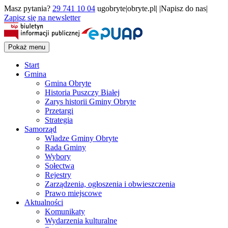
Masz pytania?
29 741 10 04
ugobryte|obryte.pl| |Napisz do nas|
Zapisz się na newsletter
Pokaż menu
Start
Gmina
Gmina Obryte
Historia Puszczy Białej
Zarys historii Gminy Obryte
Przetargi
Strategia
Samorząd
Władze Gminy Obryte
Rada Gminy
Wybory
Sołectwa
Rejestry
Zarządzenia, ogłoszenia i obwieszczenia
Prawo miejscowe
Aktualności
Komunikaty
Wydarzenia kulturalne