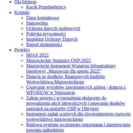
Dla biznesu
Kącik Przedsiębiorcy
Kontakt
Dane kontaktowe
Stanowiska
Ochrona danych osobowych
Polityka prywatności
Inspektor Ochrony Danych
Raport dostępności
Projekty
MIAS 2022
Mazowieckie Strażnice OSP-2022
Mazowiecki Instrument Wsparcia Infrastruktury
Sportowej „Mazowsze dla sportu 2022”
Dotacja ze środków finansowych budżetu
Województwa Mazowieckiego
Usuwanie wyrobów zawierających azbest - dotacja z
WFOŚiGW w Warszawie
Zakup sprzętu i wyposażenia służącego do
prowadzenia akcji ratowniczych i usuwania skutków
zagrożeń na potrzeby OSP w Obrytem
Instrument zadań ważnych dla równomiernego rozwoju
województwa mazowieckiego
Budowa systemu wczesnego ostrzegania i alarmowania
powiatu pułtuskiego