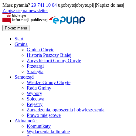
Masz pytania?
29 741 10 04
ugobryte|obryte.pl| |Napisz do nas|
Zapisz się na newsletter
Pokaż menu
Start
Gmina
Gmina Obryte
Historia Puszczy Białej
Zarys historii Gminy Obryte
Przetargi
Strategia
Samorząd
Władze Gminy Obryte
Rada Gminy
Wybory
Sołectwa
Rejestry
Zarządzenia, ogłoszenia i obwieszczenia
Prawo miejscowe
Aktualności
Komunikaty
Wydarzenia kulturalne