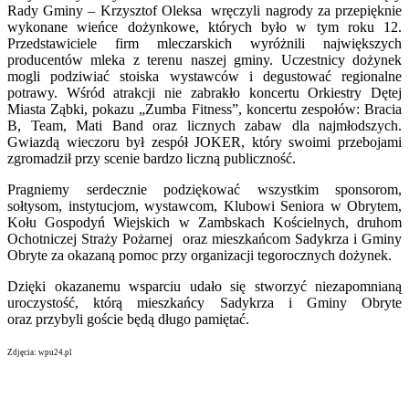
Rady Gminy – Krzysztof Oleksa wręczyli nagrody za przepięknie
wykonane wieńce dożynkowe, których było w tym roku 12.
Przedstawiciele firm mleczarskich wyróżnili największych
producentów mleka z terenu naszej gminy. Uczestnicy dożynek
mogli podziwiać stoiska wystawców i degustować regionalne
potrawy. Wśród atrakcji nie zabrakło koncertu Orkiestry Dętej
Miasta Ząbki, pokazu „Zumba Fitness”, koncertu zespołów: Bracia
B, Team, Mati Band oraz licznych zabaw dla najmłodszych.
Gwiazdą wieczoru był zespół JOKER, który swoimi przebojami
zgromadził przy scenie bardzo liczną publiczność.
Pragniemy serdecznie podziękować wszystkim sponsorom,
sołtysom, instytucjom, wystawcom, Klubowi Seniora w Obrytem,
Kołu Gospodyń Wiejskich w Zambskach Kościelnych, druhom
Ochotniczej Straży Pożarnej oraz mieszkańcom Sadykrza i Gminy
Obryte za okazaną pomoc przy organizacji tegorocznych dożynek.
Dzięki okazanemu wsparciu udało się stworzyć niezapomnianą
uroczystość, którą mieszkańcy Sadykrza i Gminy Obryte
oraz przybyli goście będą długo pamiętać.
Zdjęcia: wpu24.pl