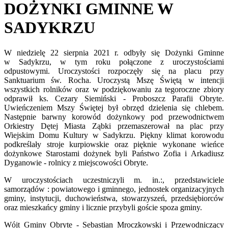
DOŻYNKI GMINNE W
SADYKRZU
W niedzielę 22 sierpnia 2021 r. odbyły się Dożynki Gminne
w Sadykrzu, w tym roku połączone z uroczystościami
odpustowymi. Uroczystości rozpoczęły się na placu przy
Sanktuarium św. Rocha. Uroczystą Mszę Świętą w intencji
wszystkich rolników oraz w podziękowaniu za tegoroczne zbiory
odprawił ks. Cezary Siemiński - Proboszcz Parafii Obryte.
Uwieńczeniem Mszy Świętej był obrzęd dzielenia się chlebem.
Następnie barwny korowód dożynkowy pod przewodnictwem
Orkiestry Dętej Miasta Ząbki przemaszerował na plac przy
Wiejskim Domu Kultury w Sadykrzu. Piękny klimat korowodu
podkreślały stroje kurpiowskie oraz pięknie wykonane wieńce
dożynkowe Starostami dożynek byli Państwo Zofia i Arkadiusz
Dyganowie - rolnicy z miejscowości Obryte.
W uroczystościach uczestniczyli m. in.:, przedstawiciele
samorządów : powiatowego i gminnego, jednostek organizacyjnych
gminy, instytucji, duchowieństwa, stowarzyszeń, przedsiębiorców
oraz mieszkańcy gminy i licznie przybyli goście spoza gminy.
Wójt Gminy Obryte - Sebastian Mroczkowski i Przewodniczący