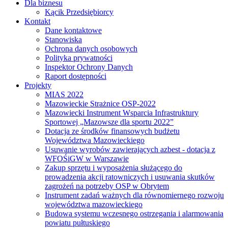
Dla biznesu
Kącik Przedsiębiorcy
Kontakt
Dane kontaktowe
Stanowiska
Ochrona danych osobowych
Polityka prywatności
Inspektor Ochrony Danych
Raport dostępności
Projekty
MIAS 2022
Mazowieckie Strażnice OSP-2022
Mazowiecki Instrument Wsparcia Infrastruktury
Sportowej „Mazowsze dla sportu 2022”
Dotacja ze środków finansowych budżetu
Województwa Mazowieckiego
Usuwanie wyrobów zawierających azbest - dotacja z
WFOŚiGW w Warszawie
Zakup sprzętu i wyposażenia służącego do
prowadzenia akcji ratowniczych i usuwania skutków
zagrożeń na potrzeby OSP w Obrytem
Instrument zadań ważnych dla równomiernego rozwoju
województwa mazowieckiego
Budowa systemu wczesnego ostrzegania i alarmowania
powiatu pułtuskiego