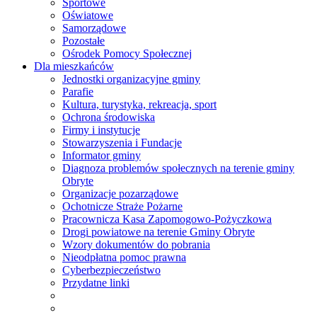
Sportowe
Oświatowe
Samorządowe
Pozostałe
Ośrodek Pomocy Społecznej
Dla mieszkańców
Jednostki organizacyjne gminy
Parafie
Kultura, turystyka, rekreacja, sport
Ochrona środowiska
Firmy i instytucje
Stowarzyszenia i Fundacje
Informator gminy
Diagnoza problemów społecznych na terenie gminy
Obryte
Organizacje pozarządowe
Ochotnicze Straże Pożarne
Pracownicza Kasa Zapomogowo-Pożyczkowa
Drogi powiatowe na terenie Gminy Obryte
Wzory dokumentów do pobrania
Nieodpłatna pomoc prawna
Cyberbezpieczeństwo
Przydatne linki