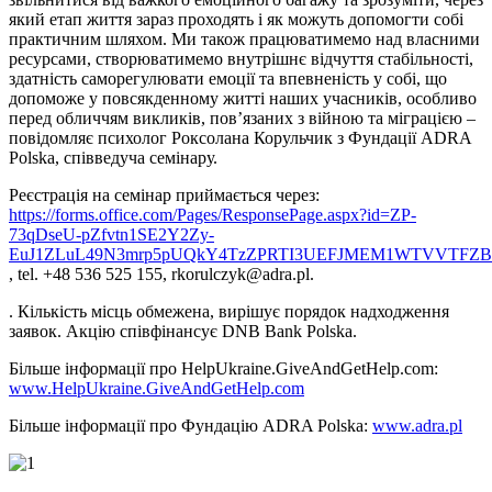
який етап життя зараз проходять і як можуть допомогти собі
практичним шляхом. Ми також працюватимемо над власними
ресурсами, створюватимемо внутрішнє відчуття стабільності,
здатність саморегулювати емоції та впевненість у собі, що
допоможе у повсякденному житті наших учасників, особливо
перед обличчям викликів, пов’язаних з війною та міграцією –
повідомляє психолог Роксолана Корульчик з Фундації ADRA
Polska, співведуча семінару.
Реєстрація на семінар приймається через:
https://forms.office.com/Pages/ResponsePage.aspx?id=ZP-
73qDseU-pZfvtn1SE2Y2Zy-
EuJ1ZLuL49N3mrp5pUQkY4TzZPRTI3UEFJMEM1WTVVTFZ
, tel. +48 536 525 155, rkorulczyk@adra.pl.
. Кількість місць обмежена, вирішує порядок надходження
заявок. Акцію співфінансує DNB Bank Polska.
Більше інформації про HelpUkraine.GiveAndGetHelp.com:
www.HelpUkraine.GiveAndGetHelp.com
Більше інформації про Фундацію ADRA Polska:
www.adra.pl