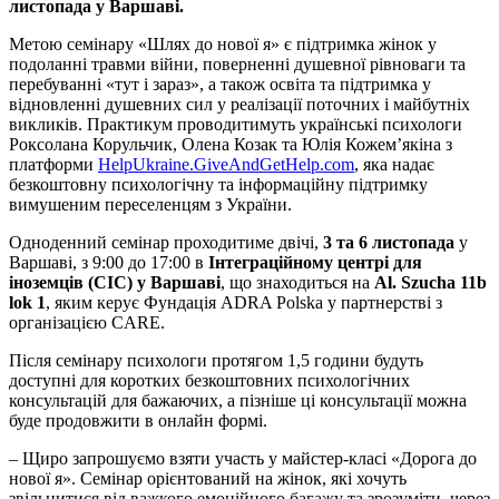
листопада у Варшаві.
Метою семінару «Шлях до нової я» є підтримка жінок у
подоланні травми війни, поверненні душевної рівноваги та
перебуванні «тут і зараз», а також освіта та підтримка у
відновленні душевних сил у реалізації поточних і майбутніх
викликів. Практикум проводитимуть українські психологи
Роксолана Корульчик, Олена Козак та Юлія Кожем’якіна з
платформи
HelpUkraine.GiveAndGetHelp.com
, яка надає
безкоштовну психологічну та інформаційну підтримку
вимушеним переселенцям з України.
Одноденний семінар проходитиме двічі,
3 та 6 листопада
у
Варшаві, з 9:00 до 17:00 в
Інтеграційному центрі для
іноземців (CIC) у Варшаві
, що знаходиться на
Al. Szucha 11b
lok 1
, яким керує Фундація ADRA Polska у партнерстві з
організацією CARE.
Після семінару психологи протягом 1,5 години будуть
доступні для коротких безкоштовних психологічних
консультацій для бажаючих, а пізніше ці консультації можна
буде продовжити в онлайн формі.
– Щиро запрошуємо взяти участь у майстер-класі «Дорога до
нової я». Семінар орієнтований на жінок, які хочуть
звільнитися від важкого емоційного багажу та зрозуміти, через