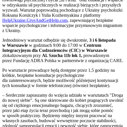
w odzyskaniu sił psychicznych w realizacji bieżących i przyszłych
wyzwań. Warsztat poprowadzą pochodzące z Ukrainy psycholożki
Roksana Korulczyk i Yulia Kozhemyakina z platformy
HelpUkraine.GiveAndGetHelp.com
, zapewniającej bezpłatne
wsparcie psychologiczne i informacyjne przymusowym migrantom
z Ukrainy.
Jednodniowy warsztat odbędzie się dwukrotnie,
3 i 6 listopada
w Warszawie
w godzinach 9:00 do 17:00 w
Centrum
Integracyjnym dla Cudzoziemców (CIC) w Warszawie
zlokalizowanym przy
Al. Szucha 11b lok 1
,
prowadzonym
przez Fundację ADRA Polska w partnerstwie z organizacją CARE.
Po warsztacie prowadzące będą dostępne przez 1,5 godziny na
krótkie, bezpłatne konsultacje psychologiczne
dla zainteresowanych, będzie możliwość późniejszej kontynuacji
tych konsultacji w formie telefonicznej (również bezpłatnie).
– Serdecznie zapraszamy do wzięcia udziału w warsztatach "Droga
do nowej siebie". Są one skierowane do kobiet pragnących uwolnić
się od ciężkiego emocjonalnego bagażu, chcących zrozumieć,
przez jaki etap życia teraz przechodzą i jak mogą sobie pomóc
w sposób praktyczny. Będziemy między innymi pracować na
własnych zasobach, budować wewnętrzne poczucie stabilności,
zdolność samoregulacji emocji i pewność siebie, które zaprocentują