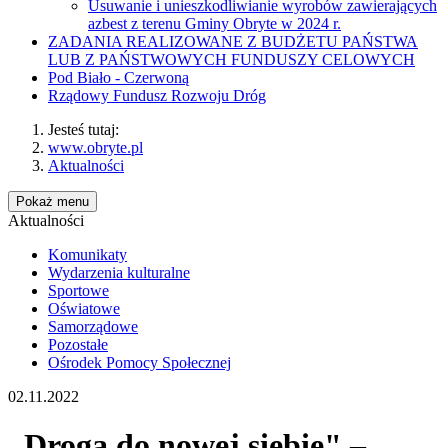
Usuwanie i unieszkodliwianie wyrobów zawierających
azbest z terenu Gminy Obryte w 2024 r.
ZADANIA REALIZOWANE Z BUDŻETU PAŃSTWA
LUB Z PAŃSTWOWYCH FUNDUSZY CELOWYCH
Pod Biało - Czerwoną
Rządowy Fundusz Rozwoju Dróg
Jesteś tutaj:
www.obryte.pl
Aktualności
Pokaż menu
Aktualności
Komunikaty
Wydarzenia kulturalne
Sportowe
Oświatowe
Samorządowe
Pozostałe
Ośrodek Pomocy Społecznej
02.11.2022
„Droga do nowej siebie" –