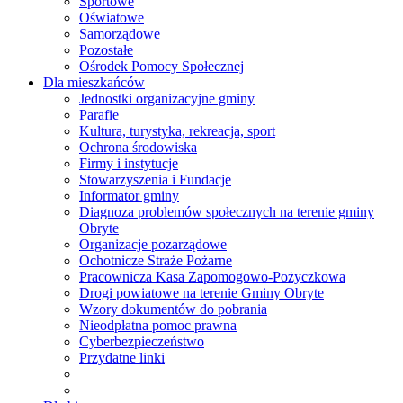
Sportowe
Oświatowe
Samorządowe
Pozostałe
Ośrodek Pomocy Społecznej
Dla mieszkańców
Jednostki organizacyjne gminy
Parafie
Kultura, turystyka, rekreacja, sport
Ochrona środowiska
Firmy i instytucje
Stowarzyszenia i Fundacje
Informator gminy
Diagnoza problemów społecznych na terenie gminy
Obryte
Organizacje pozarządowe
Ochotnicze Straże Pożarne
Pracownicza Kasa Zapomogowo-Pożyczkowa
Drogi powiatowe na terenie Gminy Obryte
Wzory dokumentów do pobrania
Nieodpłatna pomoc prawna
Cyberbezpieczeństwo
Przydatne linki