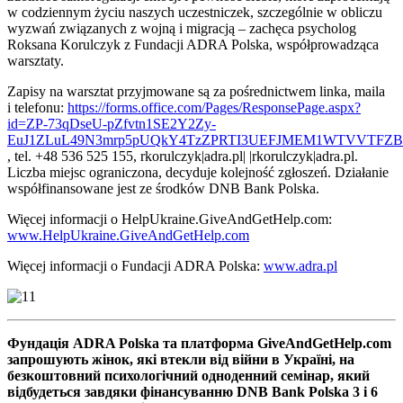
w codziennym życiu naszych uczestniczek, szczególnie w obliczu
wyzwań związanych z wojną i migracją – zachęca psycholog
Roksana Korulczyk z Fundacji ADRA Polska, współprowadząca
warsztaty.
Zapisy na warsztat przyjmowane są za pośrednictwem linka, maila
i telefonu:
https://forms.office.com/Pages/ResponsePage.aspx?
id=ZP-73qDseU-pZfvtn1SE2Y2Zy-
EuJ1ZLuL49N3mrp5pUQkY4TzZPRTI3UEFJMEM1WTVVTFZ
, tel. +48 536 525 155,
rkorulczyk|adra.pl| |rkorulczyk|adra.pl
.
Liczba miejsc ograniczona, decyduje kolejność zgłoszeń. Działanie
współfinansowane jest ze środków DNB Bank Polska.
Więcej informacji o HelpUkraine.GiveAndGetHelp.com:
www.HelpUkraine.GiveAndGetHelp.com
Więcej informacji o Fundacji ADRA Polska:
www.adra.pl
Фундація ADRA Polska та платформа GiveAndGetHelp.com
запрошують жінок, які втекли від війни в Україні, на
безкоштовний психологічний одноденний семінар, який
відбудеться завдяки фінансуванню DNB Bank Polska 3 і 6