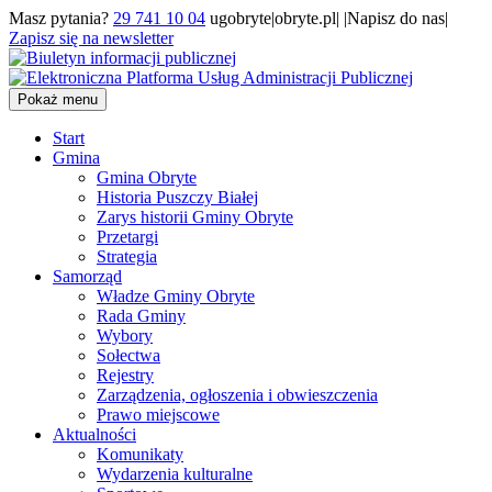
Masz pytania?
29 741 10 04
ugobryte|obryte.pl| |Napisz do nas|
Zapisz się na newsletter
Pokaż menu
Start
Gmina
Gmina Obryte
Historia Puszczy Białej
Zarys historii Gminy Obryte
Przetargi
Strategia
Samorząd
Władze Gminy Obryte
Rada Gminy
Wybory
Sołectwa
Rejestry
Zarządzenia, ogłoszenia i obwieszczenia
Prawo miejscowe
Aktualności
Komunikaty
Wydarzenia kulturalne