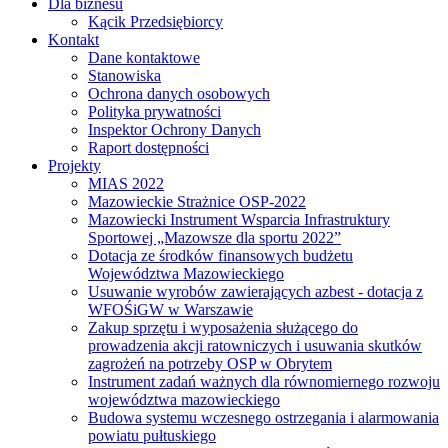
Dla biznesu
Kącik Przedsiębiorcy
Kontakt
Dane kontaktowe
Stanowiska
Ochrona danych osobowych
Polityka prywatności
Inspektor Ochrony Danych
Raport dostępności
Projekty
MIAS 2022
Mazowieckie Strażnice OSP-2022
Mazowiecki Instrument Wsparcia Infrastruktury
Sportowej „Mazowsze dla sportu 2022”
Dotacja ze środków finansowych budżetu
Województwa Mazowieckiego
Usuwanie wyrobów zawierających azbest - dotacja z
WFOŚiGW w Warszawie
Zakup sprzętu i wyposażenia służącego do
prowadzenia akcji ratowniczych i usuwania skutków
zagrożeń na potrzeby OSP w Obrytem
Instrument zadań ważnych dla równomiernego rozwoju
województwa mazowieckiego
Budowa systemu wczesnego ostrzegania i alarmowania
powiatu pułtuskiego