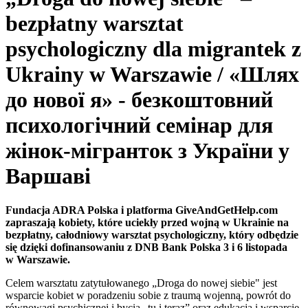
bezpłatny warsztat
psychologiczny dla migrantek z
Ukrainy w Warszawie / «Шлях
до нової я» - безкоштовний
психологічний семінар для
жінок-мігранток з України у
Варшаві
Fundacja ADRA Polska i platforma GiveAndGetHelp.com
zapraszają kobiety, które uciekły przed wojną w Ukrainie na
bezpłatny, całodniowy warsztat psychologiczny, który odbędzie
się dzięki dofinansowaniu z DNB Bank Polska
3 i 6 listopada
w Warszawie.
Celem warsztatu zatytułowanego „Droga do nowej siebie" jest
wsparcie kobiet w poradzeniu sobie z traumą wojenną, powrót do
równowagi psychicznej i bycia „tu i teraz” oraz edukacja i wsparcie