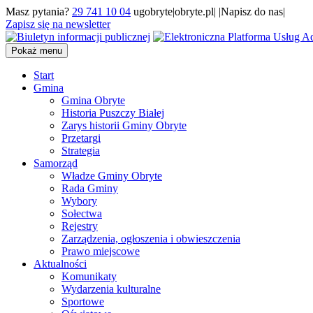
Masz pytania?
29 741 10 04
ugobryte|obryte.pl| |Napisz do nas|
Zapisz się na newsletter
Pokaż menu
Start
Gmina
Gmina Obryte
Historia Puszczy Białej
Zarys historii Gminy Obryte
Przetargi
Strategia
Samorząd
Władze Gminy Obryte
Rada Gminy
Wybory
Sołectwa
Rejestry
Zarządzenia, ogłoszenia i obwieszczenia
Prawo miejscowe
Aktualności
Komunikaty
Wydarzenia kulturalne
Sportowe