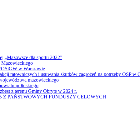
wej „Mazowsze dla sportu 2022”
a Mazowieckiego
 WFOŚiGW w Warszawie
 akcji ratowniczych i usuwania skutków zagrożeń na potrzeby OSP w
u województwa mazowieckiego
owiatu pułtuskiego
zbest z terenu Gminy Obryte w 2024 r.
UB Z PAŃSTWOWYCH FUNDUSZY CELOWYCH