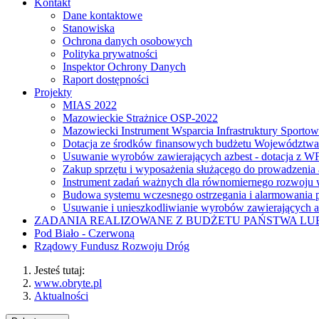
Kontakt
Dane kontaktowe
Stanowiska
Ochrona danych osobowych
Polityka prywatności
Inspektor Ochrony Danych
Raport dostępności
Projekty
MIAS 2022
Mazowieckie Strażnice OSP-2022
Mazowiecki Instrument Wsparcia Infrastruktury Sporto
Dotacja ze środków finansowych budżetu Województw
Usuwanie wyrobów zawierających azbest - dotacja z
Zakup sprzętu i wyposażenia służącego do prowadzenia
Instrument zadań ważnych dla równomiernego rozwoj
Budowa systemu wczesnego ostrzegania i alarmowania p
Usuwanie i unieszkodliwianie wyrobów zawierających a
ZADANIA REALIZOWANE Z BUDŻETU PAŃSTWA L
Pod Biało - Czerwoną
Rządowy Fundusz Rozwoju Dróg
Jesteś tutaj:
www.obryte.pl
Aktualności