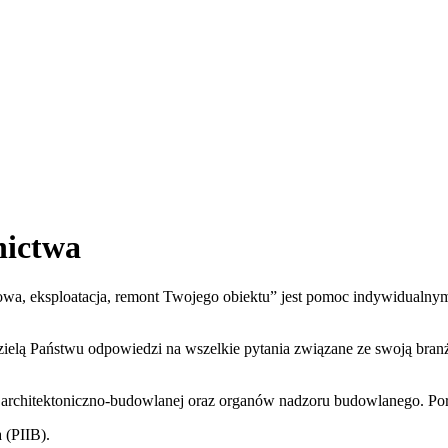
nictwa
a, eksploatacja, remont Twojego obiektu” jest pomoc indywidualny
zielą Państwu odpowiedzi na wszelkie pytania związane ze swoją bra
ji architektoniczno-budowlanej oraz organów nadzoru budowlanego. Po
 (PIIB).