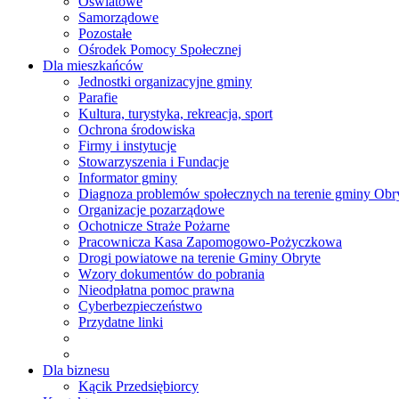
Oświatowe
Samorządowe
Pozostałe
Ośrodek Pomocy Społecznej
Dla mieszkańców
Jednostki organizacyjne gminy
Parafie
Kultura, turystyka, rekreacja, sport
Ochrona środowiska
Firmy i instytucje
Stowarzyszenia i Fundacje
Informator gminy
Diagnoza problemów społecznych na terenie gminy Obr
Organizacje pozarządowe
Ochotnicze Straże Pożarne
Pracownicza Kasa Zapomogowo-Pożyczkowa
Drogi powiatowe na terenie Gminy Obryte
Wzory dokumentów do pobrania
Nieodpłatna pomoc prawna
Cyberbezpieczeństwo
Przydatne linki
Dla biznesu
Kącik Przedsiębiorcy