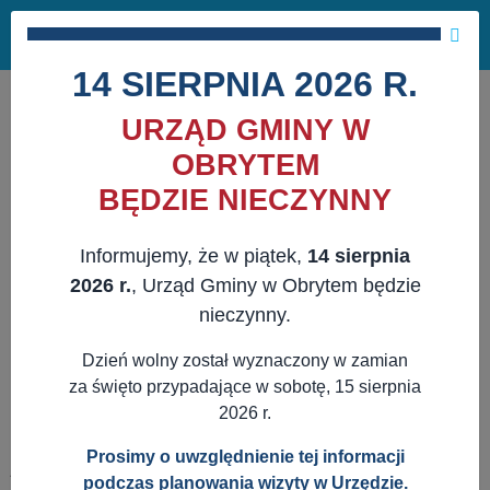
Masz pytania?
29 741 10 04
Pok
NAPISZ DO NAS
×
me
ZAPISZ SIĘ NA NEWSLETTER
14 SIERPNIA 2026 R.
URZĄD GMINY W
OBRYTEM
BĘDZIE NIECZYNNY
Informujemy, że w piątek,
14 sierpnia
2026 r.
, Urząd Gminy w Obrytem będzie
nieczynny.
Dzień wolny został wyznaczony w zamian
za święto przypadające w sobotę, 15 sierpnia
2026 r.
Prosimy o uwzględnienie tej informacji
JESTEŚ TUTAJ:
WWW.OBRYTE.PL
AKTUALNOŚCI
podczas planowania wizyty w Urzędzie.