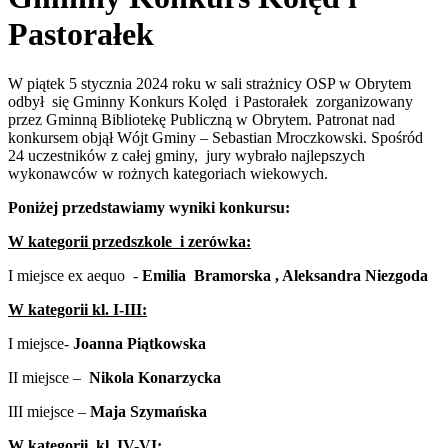
Pastorałek
W piątek 5 stycznia 2024 roku w sali strażnicy OSP w Obrytem
odbył się Gminny Konkurs Kolęd i Pastorałek zorganizowany
przez Gminną Bibliotekę Publiczną w Obrytem. Patronat nad
konkursem objął Wójt Gminy – Sebastian Mroczkowski. Spośród
24 uczestników z całej gminy, jury wybrało najlepszych
wykonawców w rożnych kategoriach wiekowych.
Poniżej przedstawiamy wyniki konkursu:
W kategorii przedszkole i zerów
ka:
I miejsce ex aequo -
Emilia Bramorska , Aleksandra Niezgoda
W kategorii kl. I-III:
I miejsce-
Joanna Piątkowska
II miejsce –
Nikola Konarzycka
III miejsce –
Maja Szymańska
W kategorii kl. IV-VI: