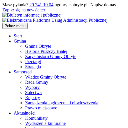
Masz pytania?
29 741 10 04
ugobryte|obryte.pl| |Napisz do nas|
Zapisz się na newsletter
Pokaż menu
Start
Gmina
Gmina Obryte
Historia Puszczy Białej
Zarys historii Gminy Obryte
Przetargi
Strategia
Samorząd
Władze Gminy Obryte
Rada Gminy
Wybory
Sołectwa
Rejestry
Zarządzenia, ogłoszenia i obwieszczenia
Prawo miejscowe
Aktualności
Komunikaty
Wydarzenia kulturalne