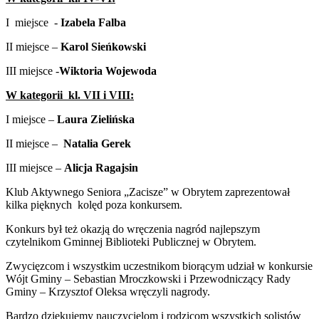
I miejsce -
Izabela Falba
II miejsce –
Karol Sieńkowski
III miejsce -
Wiktoria Wojewoda
W kategorii kl. VII i VIII:
I miejsce –
Laura Zielińska
II miejsce –
Natalia Gerek
III miejsce –
Alicja Ragajsin
Klub Aktywnego Seniora „Zacisze” w Obrytem zaprezentował
kilka pięknych kolęd poza konkursem.
Konkurs był też okazją do wręczenia nagród najlepszym
czytelnikom Gminnej Biblioteki Publicznej w Obrytem.
Zwycięzcom i wszystkim uczestnikom biorącym udział w konkursie
Wójt Gminy – Sebastian Mroczkowski i Przewodniczący Rady
Gminy – Krzysztof Oleksa wręczyli nagrody.
Bardzo dziękujemy nauczycielom i rodzicom wszystkich solistów