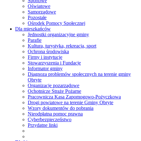
Sportowe
Oświatowe
Samorządowe
Pozostałe
Ośrodek Pomocy Społecznej
Dla mieszkańców
Jednostki organizacyjne gminy
Parafie
Kultura, turystyka, rekreacja, sport
Ochrona środowiska
Firmy i instytucje
Stowarzyszenia i Fundacje
Informator gminy
Diagnoza problemów społecznych na terenie gminy
Obryte
Organizacje pozarządowe
Ochotnicze Straże Pożarne
Pracownicza Kasa Zapomogowo-Pożyczkowa
Drogi powiatowe na terenie Gminy Obryte
Wzory dokumentów do pobrania
Nieodpłatna pomoc prawna
Cyberbezpieczeństwo
Przydatne linki