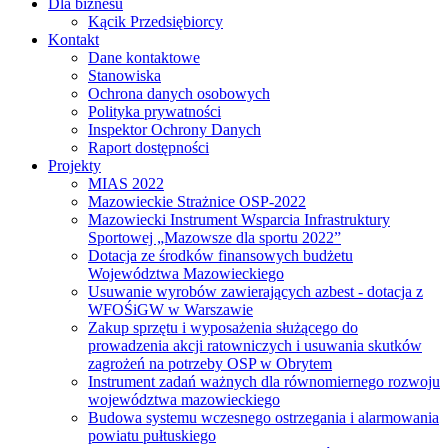
Dla biznesu
Kącik Przedsiębiorcy
Kontakt
Dane kontaktowe
Stanowiska
Ochrona danych osobowych
Polityka prywatności
Inspektor Ochrony Danych
Raport dostępności
Projekty
MIAS 2022
Mazowieckie Strażnice OSP-2022
Mazowiecki Instrument Wsparcia Infrastruktury
Sportowej „Mazowsze dla sportu 2022”
Dotacja ze środków finansowych budżetu
Województwa Mazowieckiego
Usuwanie wyrobów zawierających azbest - dotacja z
WFOŚiGW w Warszawie
Zakup sprzętu i wyposażenia służącego do
prowadzenia akcji ratowniczych i usuwania skutków
zagrożeń na potrzeby OSP w Obrytem
Instrument zadań ważnych dla równomiernego rozwoju
województwa mazowieckiego
Budowa systemu wczesnego ostrzegania i alarmowania
powiatu pułtuskiego