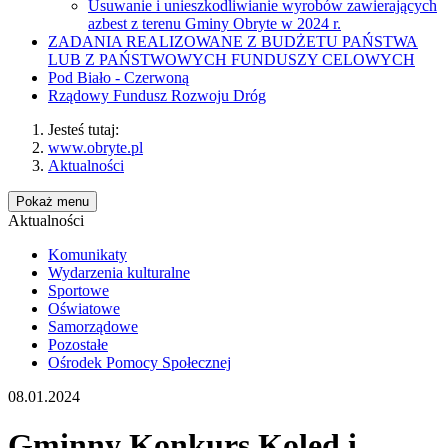
Usuwanie i unieszkodliwianie wyrobów zawierających
azbest z terenu Gminy Obryte w 2024 r.
ZADANIA REALIZOWANE Z BUDŻETU PAŃSTWA
LUB Z PAŃSTWOWYCH FUNDUSZY CELOWYCH
Pod Biało - Czerwoną
Rządowy Fundusz Rozwoju Dróg
Jesteś tutaj:
www.obryte.pl
Aktualności
Pokaż menu
Aktualności
Komunikaty
Wydarzenia kulturalne
Sportowe
Oświatowe
Samorządowe
Pozostałe
Ośrodek Pomocy Społecznej
08.01.2024
Gminny Konkurs Kolęd i