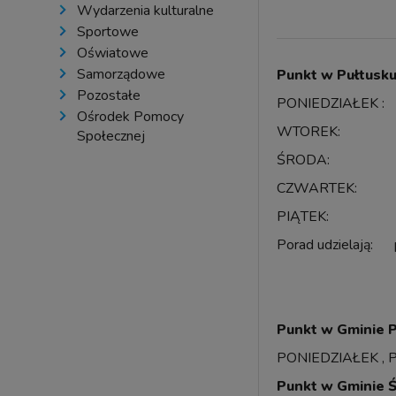
Wydarzenia kulturalne
Sportowe
Oświatowe
Samorządowe
Punkt w Pułtusku 
Pozostałe
PONIEDZIAŁEK :
Ośrodek Pomocy
WTOREK: 9.
Społecznej
ŚRODA: 12.
CZWARTEK: 13
PIĄTEK: 9.
Porad udzielają: 
środa, piątek
czwartek
Punkt w Gminie P
PONIEDZIAŁEK , P
Punkt w Gminie Ś