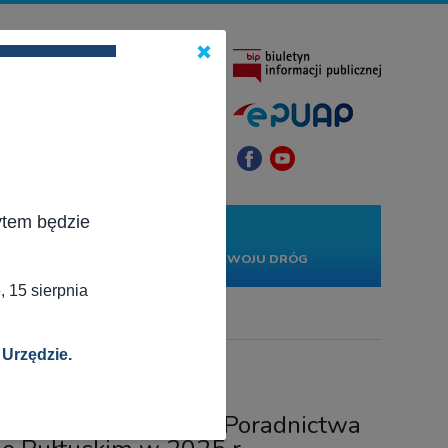
×
ytem będzie
KONTAKT
PROJEKTY
RWONĄ
RZĄDOWY FUNDUSZ ROZWOJU DRÓG
 15 sierpnia
 Urzędzie.
wnej, nieodpłatnego Poradnictwa