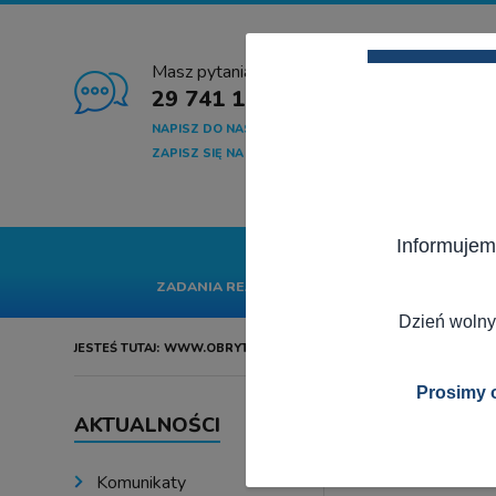
Masz pytania?
29 741 10 04
NAPISZ DO NAS
ZAPISZ SIĘ NA NEWSLETTER
Informujem
START
GMINA
SA
ZADANIA REALIZOWANE Z BUDŻETU PAŃSTWA
Dzień wolny
JESTEŚ TUTAJ:
WWW.OBRYTE.PL
AKTUALNOŚCI
Prosimy o
AKTUALNOŚCI
Harmonogr
Komunikaty