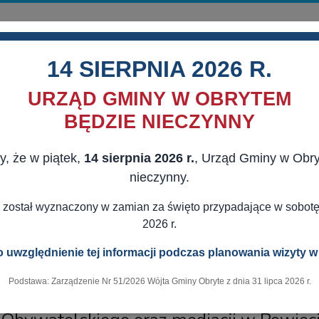
14 SIERPNIA 2026 R.
URZĄD GMINY W OBRYTEM
BĘDZIE NIECZYNNY
y, że w piątek,
14 sierpnia 2026 r.
, Urząd Gminy w Obr
MORZĄD
AKTUALNOŚCI
DLA MIESZKAŃCÓW
DLA BIZNESU
nieczynny.
 LUB Z PAŃSTWOWYCH FUNDUSZY CELOWYCH
POD BIAŁO - CZE
 został wyznaczony w zamian za święto przypadające w sobotę,
2026 r.
 uwzględnienie tej informacji podczas planowania wizyty w
25.08.2025
Podstawa: Zarządzenie Nr 51/2026 Wójta Gminy Obryte z dnia 31 lipca 2026 r.
am udzielania nieodpłatnej pomocy pra