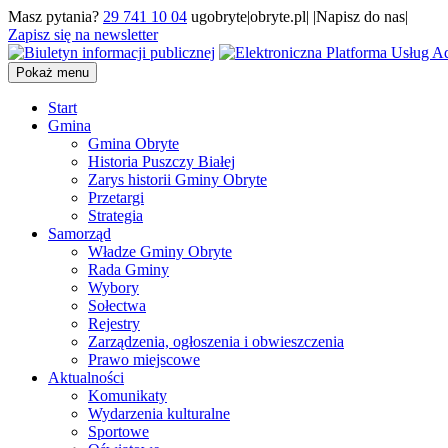
Masz pytania?
29 741 10 04
ugobryte|obryte.pl| |Napisz do nas|
Zapisz się na newsletter
Pokaż menu
Start
Gmina
Gmina Obryte
Historia Puszczy Białej
Zarys historii Gminy Obryte
Przetargi
Strategia
Samorząd
Władze Gminy Obryte
Rada Gminy
Wybory
Sołectwa
Rejestry
Zarządzenia, ogłoszenia i obwieszczenia
Prawo miejscowe
Aktualności
Komunikaty
Wydarzenia kulturalne
Sportowe