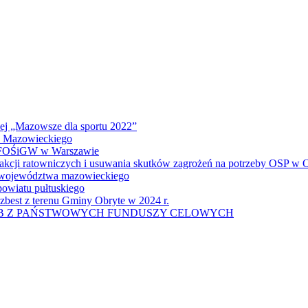
wej „Mazowsze dla sportu 2022”
a Mazowieckiego
 WFOŚiGW w Warszawie
 akcji ratowniczych i usuwania skutków zagrożeń na potrzeby OSP w
u województwa mazowieckiego
owiatu pułtuskiego
zbest z terenu Gminy Obryte w 2024 r.
UB Z PAŃSTWOWYCH FUNDUSZY CELOWYCH