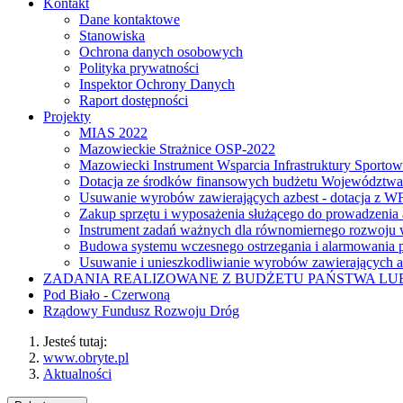
Kontakt
Dane kontaktowe
Stanowiska
Ochrona danych osobowych
Polityka prywatności
Inspektor Ochrony Danych
Raport dostępności
Projekty
MIAS 2022
Mazowieckie Strażnice OSP-2022
Mazowiecki Instrument Wsparcia Infrastruktury Sporto
Dotacja ze środków finansowych budżetu Województw
Usuwanie wyrobów zawierających azbest - dotacja z
Zakup sprzętu i wyposażenia służącego do prowadzenia
Instrument zadań ważnych dla równomiernego rozwoj
Budowa systemu wczesnego ostrzegania i alarmowania p
Usuwanie i unieszkodliwianie wyrobów zawierających a
ZADANIA REALIZOWANE Z BUDŻETU PAŃSTWA L
Pod Biało - Czerwoną
Rządowy Fundusz Rozwoju Dróg
Jesteś tutaj:
www.obryte.pl
Aktualności