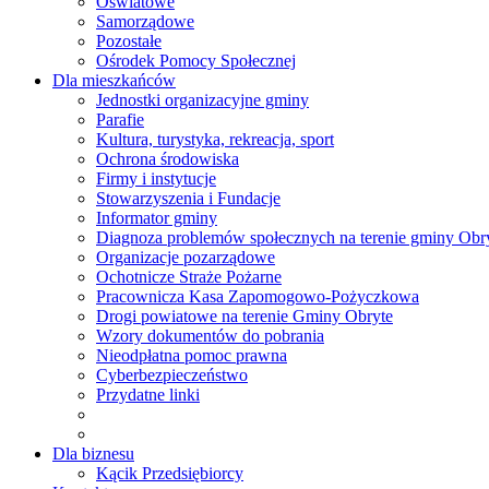
Oświatowe
Samorządowe
Pozostałe
Ośrodek Pomocy Społecznej
Dla mieszkańców
Jednostki organizacyjne gminy
Parafie
Kultura, turystyka, rekreacja, sport
Ochrona środowiska
Firmy i instytucje
Stowarzyszenia i Fundacje
Informator gminy
Diagnoza problemów społecznych na terenie gminy Obr
Organizacje pozarządowe
Ochotnicze Straże Pożarne
Pracownicza Kasa Zapomogowo-Pożyczkowa
Drogi powiatowe na terenie Gminy Obryte
Wzory dokumentów do pobrania
Nieodpłatna pomoc prawna
Cyberbezpieczeństwo
Przydatne linki
Dla biznesu
Kącik Przedsiębiorcy