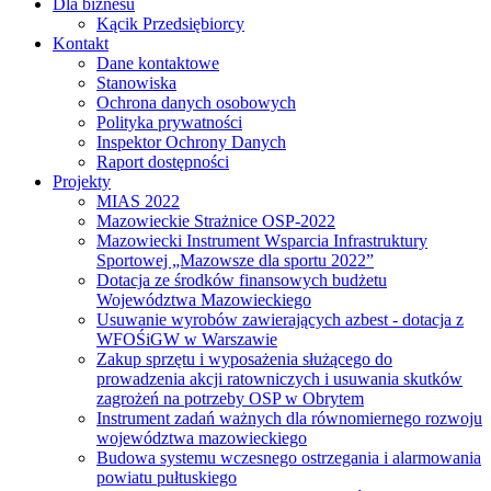
Dla biznesu
Kącik Przedsiębiorcy
Kontakt
Dane kontaktowe
Stanowiska
Ochrona danych osobowych
Polityka prywatności
Inspektor Ochrony Danych
Raport dostępności
Projekty
MIAS 2022
Mazowieckie Strażnice OSP-2022
Mazowiecki Instrument Wsparcia Infrastruktury
Sportowej „Mazowsze dla sportu 2022”
Dotacja ze środków finansowych budżetu
Województwa Mazowieckiego
Usuwanie wyrobów zawierających azbest - dotacja z
WFOŚiGW w Warszawie
Zakup sprzętu i wyposażenia służącego do
prowadzenia akcji ratowniczych i usuwania skutków
zagrożeń na potrzeby OSP w Obrytem
Instrument zadań ważnych dla równomiernego rozwoju
województwa mazowieckiego
Budowa systemu wczesnego ostrzegania i alarmowania
powiatu pułtuskiego