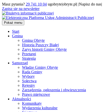
Masz pytania?
29 741 10 04
ugobryte|obryte.pl| |Napisz do nas|
Zapisz się na newsletter
Pokaż menu
Start
Gmina
Gmina Obryte
Historia Puszczy Białej
Zarys historii Gminy Obryte
Przetargi
Strategia
Samorząd
Władze Gminy Obryte
Rada Gminy
Wybory
Sołectwa
Rejestry
Zarządzenia, ogłoszenia i obwieszczenia
Prawo miejscowe
Aktualności
Komunikaty
Wydarzenia kulturalne