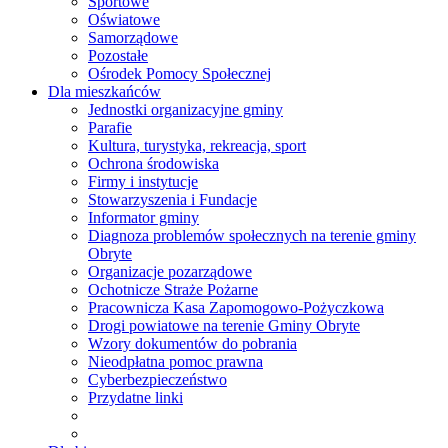
Sportowe
Oświatowe
Samorządowe
Pozostałe
Ośrodek Pomocy Społecznej
Dla mieszkańców
Jednostki organizacyjne gminy
Parafie
Kultura, turystyka, rekreacja, sport
Ochrona środowiska
Firmy i instytucje
Stowarzyszenia i Fundacje
Informator gminy
Diagnoza problemów społecznych na terenie gminy
Obryte
Organizacje pozarządowe
Ochotnicze Straże Pożarne
Pracownicza Kasa Zapomogowo-Pożyczkowa
Drogi powiatowe na terenie Gminy Obryte
Wzory dokumentów do pobrania
Nieodpłatna pomoc prawna
Cyberbezpieczeństwo
Przydatne linki