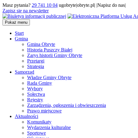
Masz pytania?
29 741 10 04
ugobryte|obryte.pl| |Napisz do nas|
Zapisz się na newsletter
Pokaż menu
Start
Gmina
Gmina Obryte
Historia Puszczy Białej
Zarys historii Gminy Obryte
Przetargi
Strategia
Samorząd
Władze Gminy Obryte
Rada Gminy
Wybory
Sołectwa
Rejestry
Zarządzenia, ogłoszenia i obwieszczenia
Prawo miejscowe
Aktualności
Komunikaty
Wydarzenia kulturalne
Sportowe