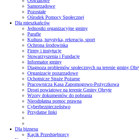
Oświatowe
Samorządowe
Pozostałe
Ośrodek Pomocy Społecznej
Dla mieszkańców
Jednostki organizacyjne gminy
Parafie
Kultura, turystyka, rekreacja, sport
Ochrona środowiska
Firmy i instytucje
Stowarzyszenia i Fundacje
Informator gminy
Diagnoza problemów społecznych na terenie gminy Obr
Organizacje pozarządowe
Ochotnicze Straże Pożarne
Pracownicza Kasa Zapomogowo-Pożyczkowa
Drogi powiatowe na terenie Gminy Obryte
Wzory dokumentów do pobrania
Nieodpłatna pomoc prawna
Cyberbezpieczeństwo
Przydatne linki
Dla biznesu
Kącik Przedsiębiorcy