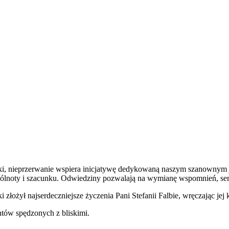
i, nieprzerwanie wspiera inicjatywę dedykowaną naszym szanownym ju
pólnoty i szacunku. Odwiedziny pozwalają na wymianę wspomnień, se
łożył najserdeczniejsze życzenia Pani Stefanii Falbie, wręczając jej 
tów spędzonych z bliskimi.