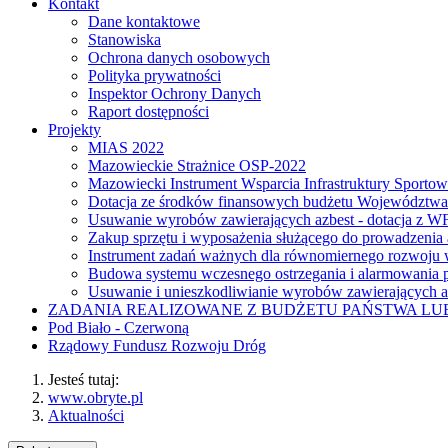
Kontakt
Dane kontaktowe
Stanowiska
Ochrona danych osobowych
Polityka prywatności
Inspektor Ochrony Danych
Raport dostępności
Projekty
MIAS 2022
Mazowieckie Strażnice OSP-2022
Mazowiecki Instrument Wsparcia Infrastruktury Sporto
Dotacja ze środków finansowych budżetu Województw
Usuwanie wyrobów zawierających azbest - dotacja z
Zakup sprzętu i wyposażenia służącego do prowadzenia
Instrument zadań ważnych dla równomiernego rozwoj
Budowa systemu wczesnego ostrzegania i alarmowania p
Usuwanie i unieszkodliwianie wyrobów zawierających a
ZADANIA REALIZOWANE Z BUDŻETU PAŃSTWA L
Pod Biało - Czerwoną
Rządowy Fundusz Rozwoju Dróg
Jesteś tutaj:
www.obryte.pl
Aktualności