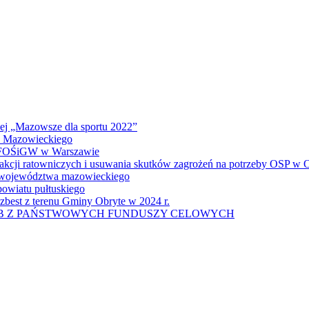
wej „Mazowsze dla sportu 2022”
a Mazowieckiego
 WFOŚiGW w Warszawie
 akcji ratowniczych i usuwania skutków zagrożeń na potrzeby OSP w
u województwa mazowieckiego
owiatu pułtuskiego
zbest z terenu Gminy Obryte w 2024 r.
UB Z PAŃSTWOWYCH FUNDUSZY CELOWYCH