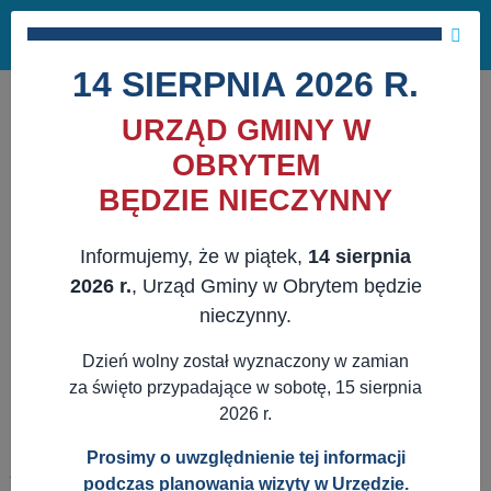
Masz pytania?
29 741 10 04
Pok
NAPISZ DO NAS
×
me
ZAPISZ SIĘ NA NEWSLETTER
14 SIERPNIA 2026 R.
URZĄD GMINY W
OBRYTEM
BĘDZIE NIECZYNNY
Informujemy, że w piątek,
14 sierpnia
2026 r.
, Urząd Gminy w Obrytem będzie
nieczynny.
Dzień wolny został wyznaczony w zamian
za święto przypadające w sobotę, 15 sierpnia
2026 r.
Prosimy o uwzględnienie tej informacji
JESTEŚ TUTAJ:
WWW.OBRYTE.PL
AKTUALNOŚCI
podczas planowania wizyty w Urzędzie.