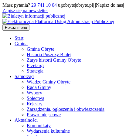
Masz pytania?
29 741 10 04
ugobryte|obryte.pl| |Napisz do nas|
Zapisz się na newsletter
Pokaż menu
Start
Gmina
Gmina Obryte
Historia Puszczy Białej
Zarys historii Gminy Obryte
Przetargi
Strategia
Samorząd
Władze Gminy Obryte
Rada Gminy
Wybory
Sołectwa
Rejestry
Zarządzenia, ogłoszenia i obwieszczenia
Prawo miejscowe
Aktualności
Komunikaty
Wydarzenia kulturalne