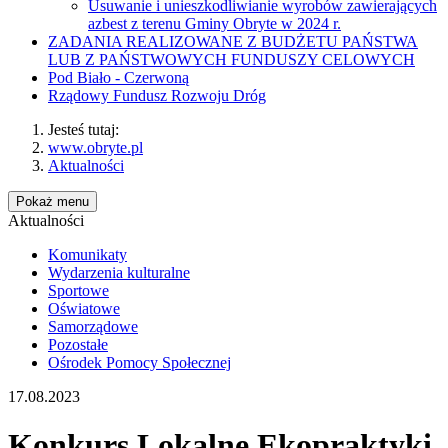
Usuwanie i unieszkodliwianie wyrobów zawierających
azbest z terenu Gminy Obryte w 2024 r.
ZADANIA REALIZOWANE Z BUDŻETU PAŃSTWA
LUB Z PAŃSTWOWYCH FUNDUSZY CELOWYCH
Pod Biało - Czerwoną
Rządowy Fundusz Rozwoju Dróg
Jesteś tutaj:
www.obryte.pl
Aktualności
Pokaż menu
Aktualności
Komunikaty
Wydarzenia kulturalne
Sportowe
Oświatowe
Samorządowe
Pozostałe
Ośrodek Pomocy Społecznej
17.08.2023
Konkurs Lokalne Ekopraktyki