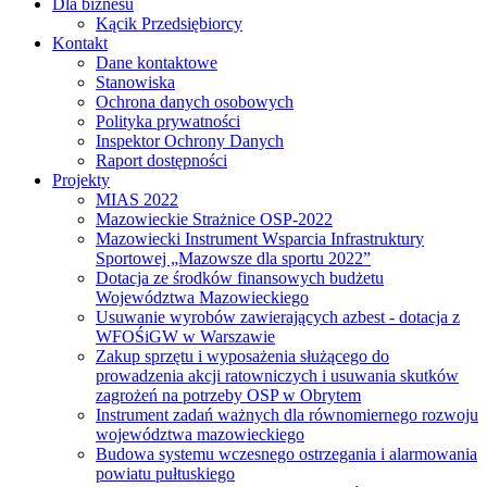
Dla biznesu
Kącik Przedsiębiorcy
Kontakt
Dane kontaktowe
Stanowiska
Ochrona danych osobowych
Polityka prywatności
Inspektor Ochrony Danych
Raport dostępności
Projekty
MIAS 2022
Mazowieckie Strażnice OSP-2022
Mazowiecki Instrument Wsparcia Infrastruktury
Sportowej „Mazowsze dla sportu 2022”
Dotacja ze środków finansowych budżetu
Województwa Mazowieckiego
Usuwanie wyrobów zawierających azbest - dotacja z
WFOŚiGW w Warszawie
Zakup sprzętu i wyposażenia służącego do
prowadzenia akcji ratowniczych i usuwania skutków
zagrożeń na potrzeby OSP w Obrytem
Instrument zadań ważnych dla równomiernego rozwoju
województwa mazowieckiego
Budowa systemu wczesnego ostrzegania i alarmowania
powiatu pułtuskiego