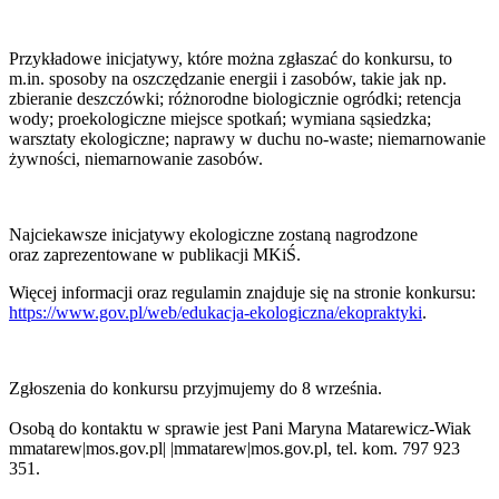
Przykładowe inicjatywy, które można zgłaszać do konkursu, to
m.in. sposoby na oszczędzanie energii i zasobów, takie jak np.
zbieranie deszczówki; różnorodne biologicznie ogródki; retencja
wody; proekologiczne miejsce spotkań; wymiana sąsiedzka;
warsztaty ekologiczne; naprawy w duchu no-waste; niemarnowanie
żywności, niemarnowanie zasobów.
Najciekawsze inicjatywy ekologiczne zostaną nagrodzone
oraz zaprezentowane w publikacji MKiŚ.
Więcej informacji oraz regulamin znajduje się na stronie konkursu:
https://www.gov.pl/web/edukacja-ekologiczna/ekopraktyki
.
Zgłoszenia do konkursu przyjmujemy do 8 września.
Osobą do kontaktu w sprawie jest Pani Maryna Matarewicz-Wiak
mmatarew|mos.gov.pl| |mmatarew|mos.gov.pl
, tel. kom. 797 923
351.