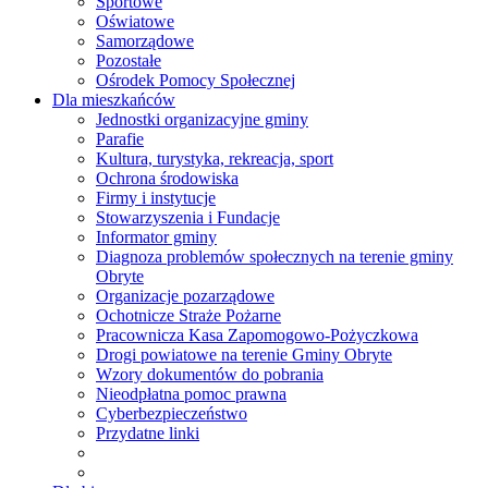
Sportowe
Oświatowe
Samorządowe
Pozostałe
Ośrodek Pomocy Społecznej
Dla mieszkańców
Jednostki organizacyjne gminy
Parafie
Kultura, turystyka, rekreacja, sport
Ochrona środowiska
Firmy i instytucje
Stowarzyszenia i Fundacje
Informator gminy
Diagnoza problemów społecznych na terenie gminy
Obryte
Organizacje pozarządowe
Ochotnicze Straże Pożarne
Pracownicza Kasa Zapomogowo-Pożyczkowa
Drogi powiatowe na terenie Gminy Obryte
Wzory dokumentów do pobrania
Nieodpłatna pomoc prawna
Cyberbezpieczeństwo
Przydatne linki