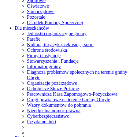
Sportowe
Oświatowe
Samorządowe
Pozostałe
Ośrodek Pomocy Społecznej
Dla mieszkańców
Jednostki organizacyjne gminy
Parafie
Kultura, turystyka, rekreacja, sport
Ochrona środowiska
Firmy i instytucje
Stowarzyszenia i Fundacje
Informator gminy
Diagnoza problemów społecznych na terenie gminy
Obryte
Organizacje pozarządowe
Ochotnicze Straże Pożarne
Pracownicza Kasa Zapomogowo-Pożyczkowa
Drogi powiatowe na terenie Gminy Obryte
Wzory dokumentów do pobrania
Nieodpłatna pomoc prawna
Cyberbezpieczeństwo
Przydatne linki