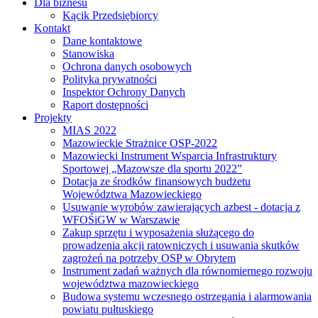
Dla biznesu
Kącik Przedsiębiorcy
Kontakt
Dane kontaktowe
Stanowiska
Ochrona danych osobowych
Polityka prywatności
Inspektor Ochrony Danych
Raport dostępności
Projekty
MIAS 2022
Mazowieckie Strażnice OSP-2022
Mazowiecki Instrument Wsparcia Infrastruktury
Sportowej „Mazowsze dla sportu 2022”
Dotacja ze środków finansowych budżetu
Województwa Mazowieckiego
Usuwanie wyrobów zawierających azbest - dotacja z
WFOŚiGW w Warszawie
Zakup sprzętu i wyposażenia służącego do
prowadzenia akcji ratowniczych i usuwania skutków
zagrożeń na potrzeby OSP w Obrytem
Instrument zadań ważnych dla równomiernego rozwoju
województwa mazowieckiego
Budowa systemu wczesnego ostrzegania i alarmowania
powiatu pułtuskiego