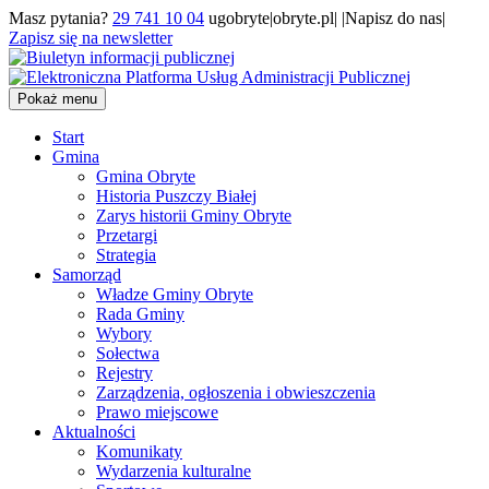
Masz pytania?
29 741 10 04
ugobryte|obryte.pl| |Napisz do nas|
Zapisz się na newsletter
Pokaż menu
Start
Gmina
Gmina Obryte
Historia Puszczy Białej
Zarys historii Gminy Obryte
Przetargi
Strategia
Samorząd
Władze Gminy Obryte
Rada Gminy
Wybory
Sołectwa
Rejestry
Zarządzenia, ogłoszenia i obwieszczenia
Prawo miejscowe
Aktualności
Komunikaty
Wydarzenia kulturalne