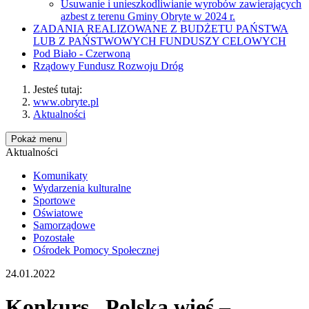
Usuwanie i unieszkodliwianie wyrobów zawierających
azbest z terenu Gminy Obryte w 2024 r.
ZADANIA REALIZOWANE Z BUDŻETU PAŃSTWA
LUB Z PAŃSTWOWYCH FUNDUSZY CELOWYCH
Pod Biało - Czerwoną
Rządowy Fundusz Rozwoju Dróg
Jesteś tutaj:
www.obryte.pl
Aktualności
Pokaż menu
Aktualności
Komunikaty
Wydarzenia kulturalne
Sportowe
Oświatowe
Samorządowe
Pozostałe
Ośrodek Pomocy Społecznej
24.01.2022
Konkurs „Polska wieś –