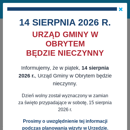
Masz pytania?
29 741 10 04
Pok
NAPISZ DO NAS
×
me
ZAPISZ SIĘ NA NEWSLETTER
14 SIERPNIA 2026 R.
URZĄD GMINY W
OBRYTEM
BĘDZIE NIECZYNNY
Informujemy, że w piątek,
14 sierpnia
2026 r.
, Urząd Gminy w Obrytem będzie
nieczynny.
Dzień wolny został wyznaczony w zamian
za święto przypadające w sobotę, 15 sierpnia
2026 r.
Prosimy o uwzględnienie tej informacji
JESTEŚ TUTAJ:
WWW.OBRYTE.PL
AKTUALNOŚCI
podczas planowania wizyty w Urzędzie.