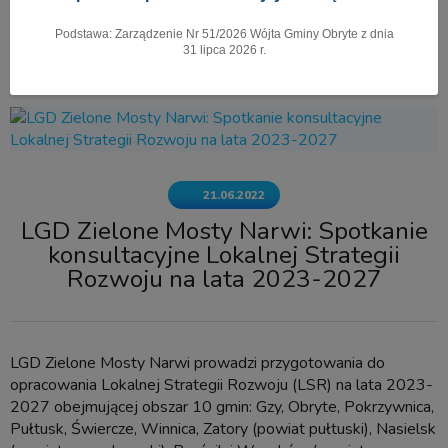
Podstawa: Zarządzenie Nr 51/2026 Wójta Gminy Obryte z dnia
Pokaż menu
31 lipca 2026 r.
21.06.2022
LGD Zielone Mosty Narwi: Spotkanie
konsultacyjne Lokalnej Strategii
Rozwoju na lata 2023-2027
LGD Zielone Mosty Narwi prowadzi przygotowania do
opracowania Lokalnej Strategii Rozwoju (LSR) na lata 2023-
2027 obejmującej obszar 10 gmin: Gzy, Obryte, Pokrzywnica,
Pułtusk, Świercze, Winnica, Zatory (powiat pułtuski), Nasielsk