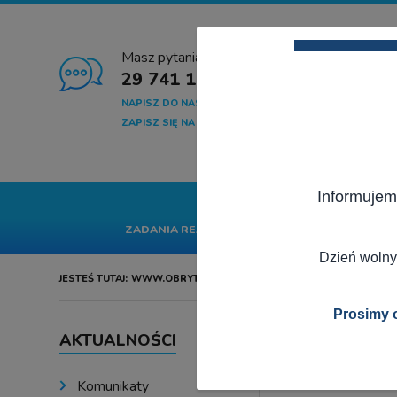
Masz pytania?
29 741 10 04
NAPISZ DO NAS
ZAPISZ SIĘ NA NEWSLETTER
Informujem
START
GMINA
SA
ZADANIA REALIZOWANE Z BUDŻETU PAŃSTWA
Dzień wolny
JESTEŚ TUTAJ:
WWW.OBRYTE.PL
AKTUALNOŚCI
Prosimy o
AKTUALNOŚCI
„Mazowi
Komunikaty