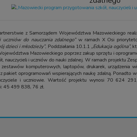
zdalnego”
rtnerstwie z Samorządem Województwa Mazowieckiego realizu
i i uczniów do nauczania zdalnego”
w ramach X Osi prioryteto
ój dzieci i młodzieży”
, Poddziałania 10.1.1
„Edukacja ogólna”
, k
 Województwa Mazowieckiego poprzez zakup sprzętu i oprogramo
ł, nauczycieli i uczniów do nauki zdalnej. W ramach projektu 
: zestawów komputerowych, laptopów, drukarek, urządzenia wie
az pakiet oprogramowań wspierających naukę zdalną. Ponadto w
uczyciele i uczniowie. Wartość projektu wynosi 70 624 291
i: 45 499 838, 76 zł.