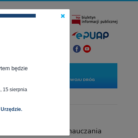
×
ytem będzie
KONTAKT
PROJEKTY
RWONĄ
RZĄDOWY FUNDUSZ ROZWOJU DRÓG
 15 sierpnia
 Urzędzie.
ycieli i uczniów do nauczania