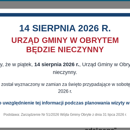
14 SIERPNIA 2026 R.
URZĄD GMINY W OBRYTEM
BĘDZIE NIECZYNNY
y, że w piątek,
14 sierpnia 2026 r.
, Urząd Gminy w Obr
MORZĄD
AKTUALNOŚCI
DLA MIESZKAŃCÓW
DLA BIZNESU
nieczynny.
 LUB Z PAŃSTWOWYCH FUNDUSZY CELOWYCH
POD BIAŁO - CZE
 został wyznaczony w zamian za święto przypadające w sobotę,
2026 r.
 uwzględnienie tej informacji podczas planowania wizyty w
18.02.2022
Podstawa: Zarządzenie Nr 51/2026 Wójta Gminy Obryte z dnia 31 lipca 2026 r.
ecki program przygotowania szkół, naucz