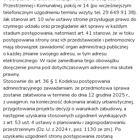
Przestrzennej i Komunalnej, pokój nr 14 (po wcześniejszym
telefonicznym uzgodnieniu terminu wizyty, tel. 29 649 91 38).
Jak stanowi art. 10 w/w ustawy stronie przysługuje prawo do
czynnego udziału oraz przeglądanie akt sprawy w każdym
stadium postępowania, natomiast art. 41 stanowi, że w toku
postępowania strony oraz ich przedstawiciele i pełnomocnicy
mają obowiązek zawiadomić organ administracji publicznej
o każdej zmianie swojego adresu, w tym adresu
elektronicznego. W razie zaniedbania tego obowiązku
doręczenie pisma pod dotychczasowym adresem ma skutek
prawny.
Stosownie do art. 36 § 1 Kodeksu postępowania
administracyjnego zawiadamiam, że przedmiotowa sprawa
zostanie załatwiona w terminie do dnia 12 grudnia 2025 r.,
z uwagim.in. na konieczność dokonania analizy urbanistycznej,
przygotowania projektu decyzji o warunkach zabudowy, a
następnie uzyskania stosownych uzgodnień wynikających
z art. 53 ust. 4 ustawy o planowaniu i zagospodarowaniu
przestrzennym (Dz. U. z 2024 r., poz. 1130 ze zm.). Po
uzyskaniu uzgodnień strony postępowania zostaną