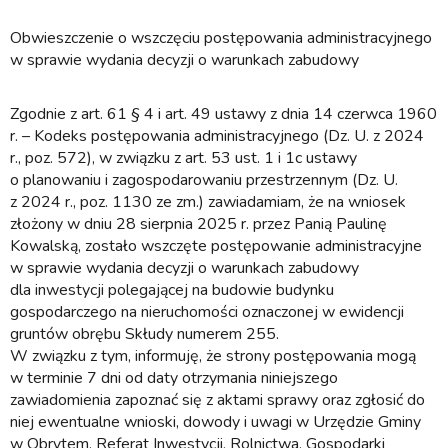
Obwieszczenie o wszczęciu postępowania administracyjnego
w sprawie wydania decyzji o warunkach zabudowy
Zgodnie z art. 61 § 4 i art. 49 ustawy z dnia 14 czerwca 1960
r. – Kodeks postępowania administracyjnego (Dz. U. z 2024
r., poz. 572), w związku z art. 53 ust. 1 i 1c ustawy
o planowaniu i zagospodarowaniu przestrzennym (Dz. U.
z 2024 r., poz. 1130 ze zm.) zawiadamiam, że na wniosek
złożony w dniu 28 sierpnia 2025 r. przez Panią Paulinę
Kowalską, zostało wszczęte postępowanie administracyjne
w sprawie wydania decyzji o warunkach zabudowy
dla inwestycji polegającej na budowie budynku
gospodarczego na nieruchomości oznaczonej w ewidencji
gruntów obrębu Skłudy numerem 255.
W związku z tym, informuję, że strony postępowania mogą
w terminie 7 dni od daty otrzymania niniejszego
zawiadomienia zapoznać się z aktami sprawy oraz zgłosić do
niej ewentualne wnioski, dowody i uwagi w Urzędzie Gminy
w Obrytem, Referat Inwestycji, Rolnictwa, Gospodarki