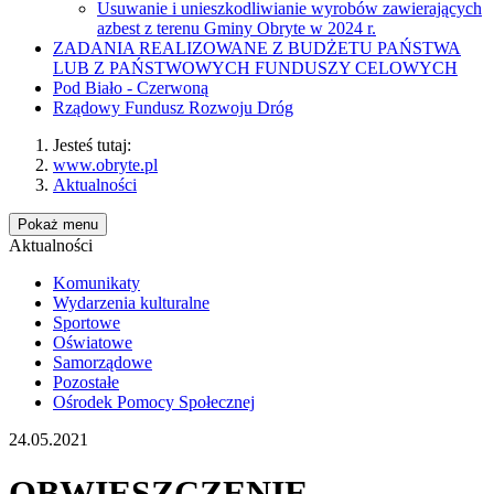
Usuwanie i unieszkodliwianie wyrobów zawierających
azbest z terenu Gminy Obryte w 2024 r.
ZADANIA REALIZOWANE Z BUDŻETU PAŃSTWA
LUB Z PAŃSTWOWYCH FUNDUSZY CELOWYCH
Pod Biało - Czerwoną
Rządowy Fundusz Rozwoju Dróg
Jesteś tutaj:
www.obryte.pl
Aktualności
Pokaż menu
Aktualności
Komunikaty
Wydarzenia kulturalne
Sportowe
Oświatowe
Samorządowe
Pozostałe
Ośrodek Pomocy Społecznej
24.05.2021
OBWIESZCZENIE