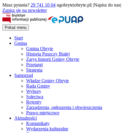
Masz pytania?
29 741 10 04
ugobryte|obryte.pl| |Napisz do nas|
Zapisz się na newsletter
Pokaż menu
Start
Gmina
Gmina Obryte
Historia Puszczy Białej
Zarys historii Gminy Obryte
Przetargi
Strategia
Samorząd
Władze Gminy Obryte
Rada Gminy
Wybory
Sołectwa
Rejestry
Zarządzenia, ogłoszenia i obwieszczenia
Prawo miejscowe
Aktualności
Komunikaty
Wydarzenia kulturalne