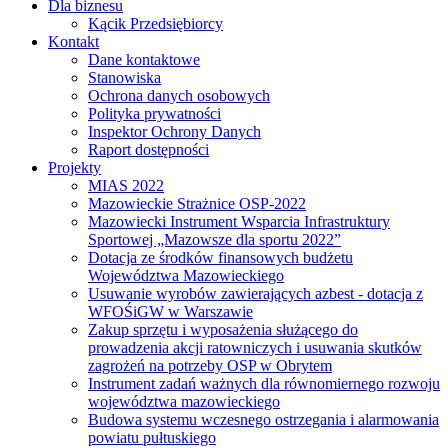
Dla biznesu
Kącik Przedsiębiorcy
Kontakt
Dane kontaktowe
Stanowiska
Ochrona danych osobowych
Polityka prywatności
Inspektor Ochrony Danych
Raport dostępności
Projekty
MIAS 2022
Mazowieckie Strażnice OSP-2022
Mazowiecki Instrument Wsparcia Infrastruktury
Sportowej „Mazowsze dla sportu 2022”
Dotacja ze środków finansowych budżetu
Województwa Mazowieckiego
Usuwanie wyrobów zawierających azbest - dotacja z
WFOŚiGW w Warszawie
Zakup sprzętu i wyposażenia służącego do
prowadzenia akcji ratowniczych i usuwania skutków
zagrożeń na potrzeby OSP w Obrytem
Instrument zadań ważnych dla równomiernego rozwoju
województwa mazowieckiego
Budowa systemu wczesnego ostrzegania i alarmowania
powiatu pułtuskiego