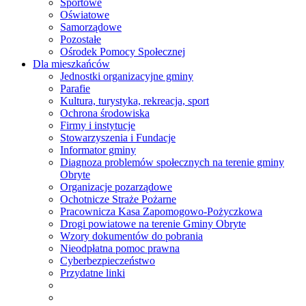
Sportowe
Oświatowe
Samorządowe
Pozostałe
Ośrodek Pomocy Społecznej
Dla mieszkańców
Jednostki organizacyjne gminy
Parafie
Kultura, turystyka, rekreacja, sport
Ochrona środowiska
Firmy i instytucje
Stowarzyszenia i Fundacje
Informator gminy
Diagnoza problemów społecznych na terenie gminy
Obryte
Organizacje pozarządowe
Ochotnicze Straże Pożarne
Pracownicza Kasa Zapomogowo-Pożyczkowa
Drogi powiatowe na terenie Gminy Obryte
Wzory dokumentów do pobrania
Nieodpłatna pomoc prawna
Cyberbezpieczeństwo
Przydatne linki