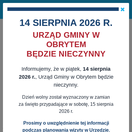
Masz pytania?
29 741 10 04
Pok
NAPISZ DO NAS
×
me
ZAPISZ SIĘ NA NEWSLETTER
14 SIERPNIA 2026 R.
URZĄD GMINY W
OBRYTEM
BĘDZIE NIECZYNNY
Informujemy, że w piątek,
14 sierpnia
2026 r.
, Urząd Gminy w Obrytem będzie
nieczynny.
Dzień wolny został wyznaczony w zamian
za święto przypadające w sobotę, 15 sierpnia
2026 r.
Prosimy o uwzględnienie tej informacji
JESTEŚ TUTAJ:
WWW.OBRYTE.PL
AKTUALNOŚCI
podczas planowania wizyty w Urzędzie.