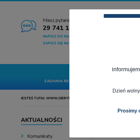
Masz pytania?
29 741 10 04
NAPISZ DO NAS
ZAPISZ SIĘ NA NEWSLETTER
Informujem
START
GMINA
SA
ZADANIA REALIZOWANE Z BUDŻETU PAŃSTWA
Dzień wolny
JESTEŚ TUTAJ:
WWW.OBRYTE.PL
AKTUALNOŚCI
Prosimy o
AKTUALNOŚCI
Ostat
Komunikaty