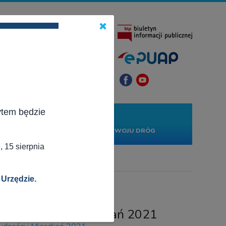
×
ytem będzie
KONTAKT
PROJEKTY
RWONĄ
RZĄDOWY FUNDUSZ ROZWOJU DRÓG
 15 sierpnia
 Urzędzie.
o Ludności i Mieszkań 2021