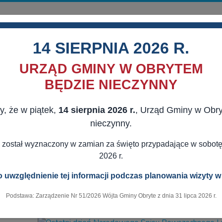
14 SIERPNIA 2026 R.
URZĄD GMINY W OBRYTEM
BĘDZIE NIECZYNNY
y, że w piątek,
14 sierpnia 2026 r.
, Urząd Gminy w Obr
MORZĄD
AKTUALNOŚCI
DLA MIESZKAŃCÓW
DLA BIZNESU
nieczynny.
 LUB Z PAŃSTWOWYCH FUNDUSZY CELOWYCH
POD BIAŁO - CZE
 został wyznaczony w zamian za święto przypadające w sobotę,
2026 r.
 uwzględnienie tej informacji podczas planowania wizyty w
30.09.2021
Podstawa: Zarządzenie Nr 51/2026 Wójta Gminy Obryte z dnia 31 lipca 2026 r.
ni dzień Narodowego Spisu Powszechneg