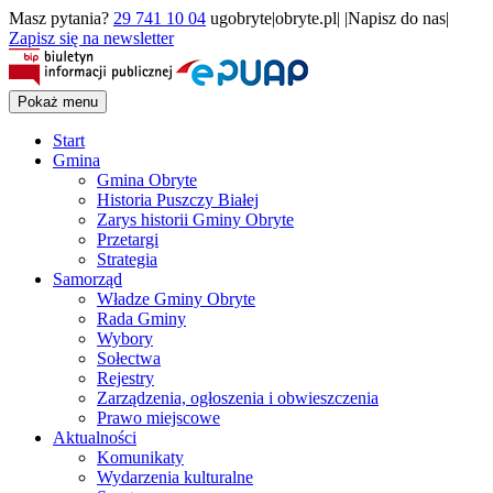
Masz pytania?
29 741 10 04
ugobryte|obryte.pl| |Napisz do nas|
Zapisz się na newsletter
Pokaż menu
Start
Gmina
Gmina Obryte
Historia Puszczy Białej
Zarys historii Gminy Obryte
Przetargi
Strategia
Samorząd
Władze Gminy Obryte
Rada Gminy
Wybory
Sołectwa
Rejestry
Zarządzenia, ogłoszenia i obwieszczenia
Prawo miejscowe
Aktualności
Komunikaty
Wydarzenia kulturalne