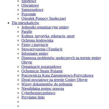
Sportowe
Oświatowe
Samorządowe
Pozostałe
Ośrodek Pomocy Społecznej
Dla mieszkańców
Jednostki organizacyjne gminy
Parafie
Kultura, turystyka, rekreacja, sport
Ochrona środowiska
Firmy i instytucje
Stowarzyszenia i Fundacje
Informator gminy
Diagnoza problemów społecznych na terenie gminy
Obryte
Organizacje pozarządowe
Ochotnicze Straże Pożarne
Pracownicza Kasa Zapomogowo-Pożyczkowa
Drogi powiatowe na terenie Gminy Obryte
Wzory dokumentów do pobrania
Nieodpłatna pomoc prawna
Cyberbezpieczeństwo
Przydatne linki