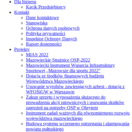
Dla biznesu
Kącik Przedsiębiorcy
Kontakt
Dane kontaktowe
Stanowiska
Ochrona danych osobowych
Polityka prywatności
Inspektor Ochrony Danych
Raport dostępności
Projekty
MIAS 2022
Mazowieckie Strażnice OSP-2022
Mazowiecki Instrument Wsparcia Infrastruktury
Sportowej „Mazowsze dla sportu 2022”
Dotacja ze środków finansowych budżetu
Województwa Mazowieckiego
Usuwanie wyrobów zawierających azbest - dotacja z
WFOŚiGW w Warszawie
Zakup sprzętu i wyposażenia służącego do
prowadzenia akcji ratowniczych i usuwania skutków
zagrożeń na potrzeby OSP w Obrytem
Instrument zadań ważnych dla równomiernego rozwoju
województwa mazowieckiego
Budowa systemu wczesnego ostrzegania i alarmowania
powiatu pułtuskiego