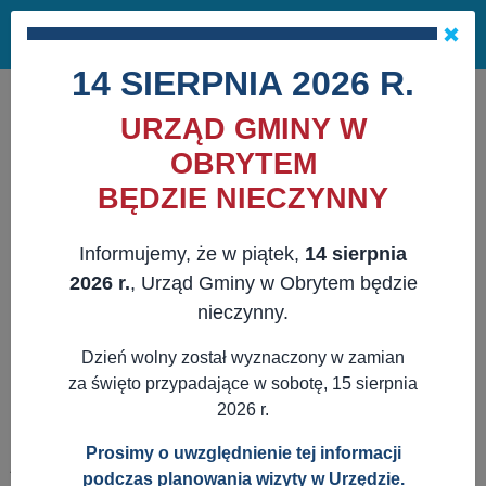
Masz pytania?
29 741 10 04
Pok
NAPISZ DO NAS
×
me
ZAPISZ SIĘ NA NEWSLETTER
14 SIERPNIA 2026 R.
URZĄD GMINY W
OBRYTEM
BĘDZIE NIECZYNNY
Informujemy, że w piątek,
14 sierpnia
2026 r.
, Urząd Gminy w Obrytem będzie
nieczynny.
Dzień wolny został wyznaczony w zamian
za święto przypadające w sobotę, 15 sierpnia
2026 r.
Prosimy o uwzględnienie tej informacji
JESTEŚ TUTAJ:
WWW.OBRYTE.PL
AKTUALNOŚCI
OŚWIATOWE
podczas planowania wizyty w Urzędzie.