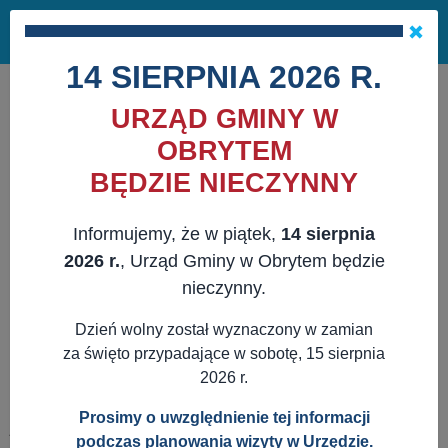
Masz pytania?
29 741 10 04
Pok
NAPISZ DO NAS
×
me
ZAPISZ SIĘ NA NEWSLETTER
14 SIERPNIA 2026 R.
URZĄD GMINY W
OBRYTEM
BĘDZIE NIECZYNNY
Informujemy, że w piątek,
14 sierpnia
2026 r.
, Urząd Gminy w Obrytem będzie
nieczynny.
Dzień wolny został wyznaczony w zamian
za święto przypadające w sobotę, 15 sierpnia
2026 r.
Prosimy o uwzględnienie tej informacji
JESTEŚ TUTAJ:
WWW.OBRYTE.PL
AKTUALNOŚCI
podczas planowania wizyty w Urzędzie.