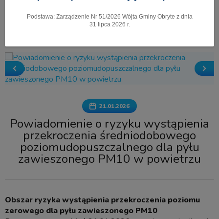
Podstawa: Zarządzenie Nr 51/2026 Wójta Gminy Obryte z dnia
Pokaż menu
31 lipca 2026 r.
21.01.2026
Powiadomienie o ryzyku wystąpienia
przekroczenia średniodobowego
poziomudopuszczalnego dla pyłu
zawieszonego PM10 w powietrzu
Obszar ryzyka wystąpienia przekroczenia poziomu
zerowego dla pyłu zawieszonego PM10