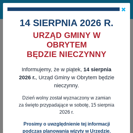
Masz pytania?
29 741 10 04
Pok
NAPISZ DO NAS
×
me
ZAPISZ SIĘ NA NEWSLETTER
14 SIERPNIA 2026 R.
URZĄD GMINY W
OBRYTEM
BĘDZIE NIECZYNNY
Informujemy, że w piątek,
14 sierpnia
2026 r.
, Urząd Gminy w Obrytem będzie
nieczynny.
Dzień wolny został wyznaczony w zamian
za święto przypadające w sobotę, 15 sierpnia
2026 r.
Prosimy o uwzględnienie tej informacji
JESTEŚ TUTAJ:
WWW.OBRYTE.PL
AKTUALNOŚCI
podczas planowania wizyty w Urzędzie.