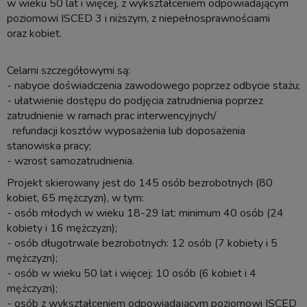
w wieku 50 lat i więcej, z wykształceniem odpowiadającym
poziomowi ISCED 3 i niższym, z niepełnosprawnościami
oraz kobiet.
Celami szczegółowymi są:
- nabycie doświadczenia zawodowego poprzez odbycie stażu;
- ułatwienie dostępu do podjęcia zatrudnienia poprzez
zatrudnienie w ramach prac interwencyjnych/
refundacji kosztów wyposażenia lub doposażenia
stanowiska pracy;
- wzrost samozatrudnienia.
Projekt skierowany jest do 145 osób bezrobotnych (80
kobiet, 65 mężczyzn), w tym:
- osób młodych w wieku 18-29 lat: minimum 40 osób (24
kobiety i 16 mężczyzn);
- osób długotrwale bezrobotnych: 12 osób (7 kobiety i 5
mężczyzn);
- osób w wieku 50 lat i więcej: 10 osób (6 kobiet i 4
mężczyzn);
- osób z wykształceniem odpowiadającym poziomowi ISCED