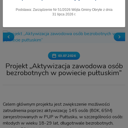
Podstawa: Zarządzenie Nr 51/2026 Wójta Gminy Obryte z dnia
Pokaż menu
31 lipca 2026 r.
03.07.2026
Projekt „Aktywizacja zawodowa osób
bezrobotnych w powiecie pułtuskim”
Celem głównym projektu jest zwiększenie możliwości
zatrudnienia poprzez aktywizację 145 osób (80K, 65M)
zarejestrowanych w PUP w Pułtusku, w szczególności osób:
młodych w wieku 18-29 lat, długotrwale bezrobotnych,