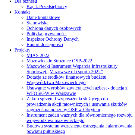
Dla biznesu
Kącik Przedsiębiorcy
Kontakt
Dane kontaktowe
Stanowiska
Ochrona danych osobowych
Polityka prywatności
Inspektor Ochrony Danych
Raport dostępności
Projekty
MIAS 2022
Mazowieckie Strażnice OSP-2022
Mazowiecki Instrument Wsparcia Infrastruktury
Sportowej „Mazowsze dla sportu 2022”
Dotacja ze środków finansowych budżetu
Województwa Mazowieckiego
Usuwanie wyrobów zawierających azbest - dotacja z
WFOŚiGW w Warszawie
Zakup sprzętu i wyposażenia służącego do
prowadzenia akcji ratowniczych i usuwania skutków
zagrożeń na potrzeby OSP w Obrytem
Instrument zadań ważnych dla równomiernego rozwoju
województwa mazowieckiego
Budowa systemu wczesnego ostrzegania i alarmowania
powiatu pułtuskiego