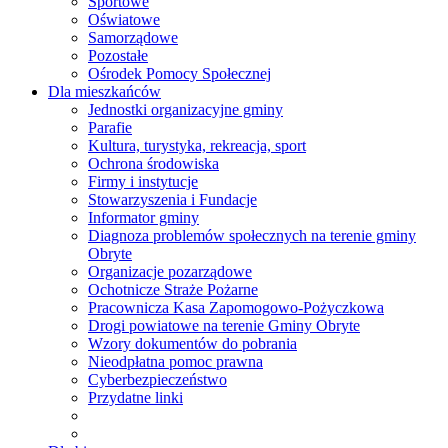
Sportowe
Oświatowe
Samorządowe
Pozostałe
Ośrodek Pomocy Społecznej
Dla mieszkańców
Jednostki organizacyjne gminy
Parafie
Kultura, turystyka, rekreacja, sport
Ochrona środowiska
Firmy i instytucje
Stowarzyszenia i Fundacje
Informator gminy
Diagnoza problemów społecznych na terenie gminy
Obryte
Organizacje pozarządowe
Ochotnicze Straże Pożarne
Pracownicza Kasa Zapomogowo-Pożyczkowa
Drogi powiatowe na terenie Gminy Obryte
Wzory dokumentów do pobrania
Nieodpłatna pomoc prawna
Cyberbezpieczeństwo
Przydatne linki