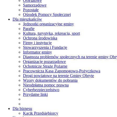
Oświatowe
Samorządowe
Pozostałe
Ośrodek Pomocy Społecznej
Dla mieszkańców
Jednostki organizacyjne gminy
Parafie
Kultura, turystyka, rekreacja, sport
Ochrona środowiska
Firmy i instytucje
Stowarzyszenia i Fundacje
Informator gminy
Diagnoza problemów społecznych na terenie gminy Obr
Organizacje pozarządowe
Ochotnicze Straże Pożarne
Pracownicza Kasa Zapomogowo-Pożyczkowa
Drogi powiatowe na terenie Gminy Obryte
Wzory dokumentów do pobrania
Nieodpłatna pomoc prawna
Cyberbezpieczeństwo
Przydatne linki
Dla biznesu
Kącik Przedsiębiorcy