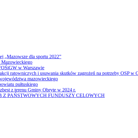
wej „Mazowsze dla sportu 2022”
a Mazowieckiego
 WFOŚiGW w Warszawie
 akcji ratowniczych i usuwania skutków zagrożeń na potrzeby OSP w
u województwa mazowieckiego
owiatu pułtuskiego
zbest z terenu Gminy Obryte w 2024 r.
UB Z PAŃSTWOWYCH FUNDUSZY CELOWYCH