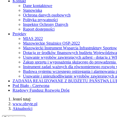
Kontakt
Dane kontaktowe
Stanowiska
Ochrona danych osobowych
Polityka prywatności
Inspektor Ochrony Danych
Raport dostępności
Projekty
MIAS 2022
Mazowieckie Strażnice OSP-2022
Mazowiecki Instrument Wsparcia Infrastruktury Sporto
Dotacja ze środków finansowych budżetu Województw
Usuwanie wyrobów zawierających azbest - dotacja z
Zakup sprzętu i wyposażenia służącego do prowadzenia
Instrument zadań ważnych dla równomiernego rozwoj
Budowa systemu wczesnego ostrzegania i alarmowania p
Usuwanie i unieszkodliwianie wyrobów zawierających a
ZADANIA REALIZOWANE Z BUDŻETU PAŃSTWA L
Pod Biało - Czerwoną
Rządowy Fundusz Rozwoju Dróg
Jesteś tutaj:
www.obryte.pl
Aktualności