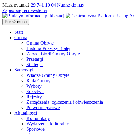
Masz pytania?
29 741 10 04
Napisz do nas
Zapisz się na newsletter
Pokaż menu
Start
Gmina
Gmina Obryte
Historia Puszczy Białej
Zarys historii Gminy Obryte
Przetargi
Strategia
Samorząd
Władze Gminy Obryte
Rada Gminy
Wybory
Sołectwa
Rejestry
Zarządzenia, ogłoszenia i obwieszczenia
Prawo miejscowe
Aktualności
Komunikaty
Wydarzenia kulturalne
Sportowe