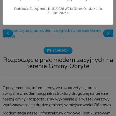
Podstawa: Zarządzenie Nr 51/2026 Wójta Gminy Obryte z dnia
Pokaż menu
31 lipca 2026 r.
10.05.2024
Rozpoczęcie prac modernizacyjnych na
terenie Gminy Obryte
Z przyjemnością informujemy, że rozpoczęły się prace
związane z modernizacją infrastruktury drogowej na terenie
naszej gminy. Rozpoczeliśmy wykonanie pierwszej warstwy
wyrównawczej na drodze gminnej w miejscowości Ciółkowo.
Modernizacja naszej infrastruktury drogowej jest kluczowym