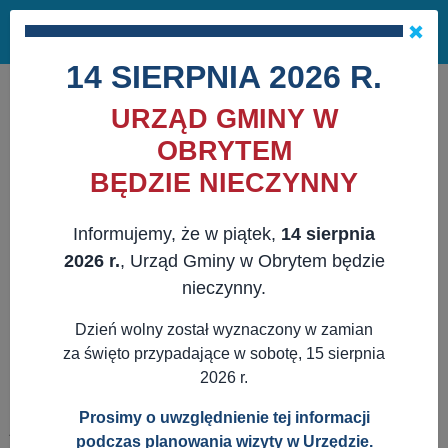
Masz pytania?
29 741 10 04
Pok
NAPISZ DO NAS
×
me
ZAPISZ SIĘ NA NEWSLETTER
14 SIERPNIA 2026 R.
URZĄD GMINY W
OBRYTEM
BĘDZIE NIECZYNNY
Informujemy, że w piątek,
14 sierpnia
2026 r.
, Urząd Gminy w Obrytem będzie
nieczynny.
Dzień wolny został wyznaczony w zamian
za święto przypadające w sobotę, 15 sierpnia
2026 r.
Prosimy o uwzględnienie tej informacji
JESTEŚ TUTAJ:
WWW.OBRYTE.PL
AKTUALNOŚCI
podczas planowania wizyty w Urzędzie.