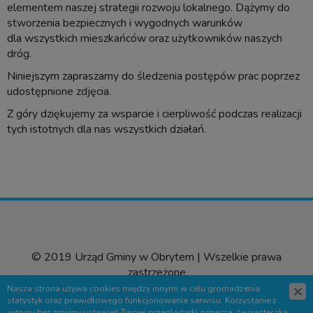
elementem naszej strategii rozwoju lokalnego. Dążymy do
stworzenia bezpiecznych i wygodnych warunków
dla wszystkich mieszkańców oraz użytkowników naszych
dróg.
Niniejszym zapraszamy do śledzenia postępów prac poprzez
udostępnione zdjęcia.
Z góry dziękujemy za wsparcie i cierpliwość podczas realizacji
tych istotnych dla nas wszystkich działań.
© 2019 Urząd Gminy w Obrytem | Wszelkie prawa
zastrzeżone
Nasza strona używa cookies między innymi w celu gromadzenia
Wyślij sugestie
statystyk oraz prawidłowego funkcjonowania serwisu. Korzystanie z
witryny bez zmiany ustawień Twojej przegladarki oznacza, że ciasteczka