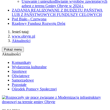
Usuwanie i unieszkodliwianie wyrobów zawierających
azbest z terenu Gminy Obryte w 2024 r.
ZADANIA REALIZOWANE Z BUDŻETU PAŃSTWA
LUB Z PAŃSTWOWYCH FUNDUSZY CELOWYCH
Pod Biało - Czerwoną
Rządowy Fundusz Rozwoju Dróg
Jesteś tutaj:
www.obryte.pl
Aktualności
Pokaż menu
Aktualności
Komunikaty
Wydarzenia kulturalne
Sportowe
Oświatowe
Samorządowe
Pozostałe
Ośrodek Pomocy Społecznej