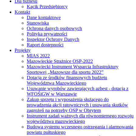
Dla biznesu
Kącik Przedsiębiorcy
Kontakt
Dane kontaktowe
Stanowiska
Ochrona danych osobowych
Polityka prywatności
Inspektor Ochrony Danych
Raport dostępności
Projekty
MIAS 2022
Mazowieckie Strażnice OSP-2022
Mazowiecki Instrument Wsparcia Infrastruktury
Sportowej „Mazowsze dla sportu 2022”
Dotacja ze środków finansowych budżetu
Województwa Mazowieckiego
Usuwanie wyrobów zawierających azbest - dotacja z
WFOŚiGW w Warszawie
Zakup sprzętu i wyposażenia służącego do
prowadzenia akcji ratowniczych i usuwania skutków
zagrożeń na potrzeby OSP w Obrytem
Instrument zadań ważnych dla równomiernego rozwoju
województwa mazowieckiego
Budowa systemu wczesnego ostrzegania i alarmowania
powiatu pułtuskiego