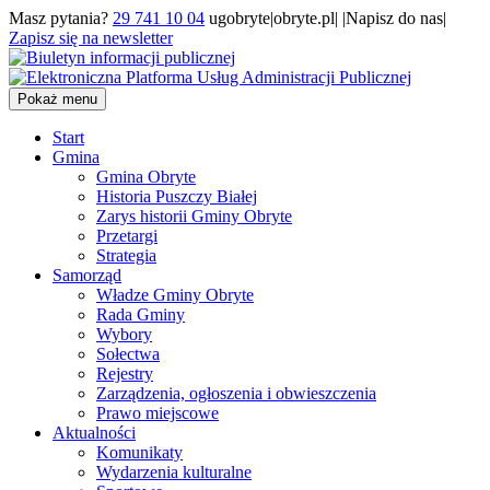
Masz pytania?
29 741 10 04
ugobryte|obryte.pl| |Napisz do nas|
Zapisz się na newsletter
Pokaż menu
Start
Gmina
Gmina Obryte
Historia Puszczy Białej
Zarys historii Gminy Obryte
Przetargi
Strategia
Samorząd
Władze Gminy Obryte
Rada Gminy
Wybory
Sołectwa
Rejestry
Zarządzenia, ogłoszenia i obwieszczenia
Prawo miejscowe
Aktualności
Komunikaty
Wydarzenia kulturalne