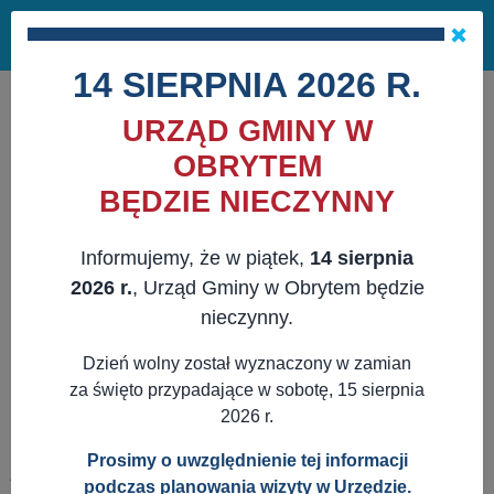
Masz pytania?
29 741 10 04
Pok
NAPISZ DO NAS
×
me
ZAPISZ SIĘ NA NEWSLETTER
14 SIERPNIA 2026 R.
URZĄD GMINY W
OBRYTEM
BĘDZIE NIECZYNNY
Informujemy, że w piątek,
14 sierpnia
2026 r.
, Urząd Gminy w Obrytem będzie
nieczynny.
Dzień wolny został wyznaczony w zamian
za święto przypadające w sobotę, 15 sierpnia
2026 r.
Prosimy o uwzględnienie tej informacji
JESTEŚ TUTAJ:
WWW.OBRYTE.PL
AKTUALNOŚCI
SAMORZĄDOWE
podczas planowania wizyty w Urzędzie.