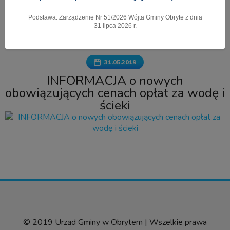
Podstawa: Zarządzenie Nr 51/2026 Wójta Gminy Obryte z dnia
Pokaż menu
31 lipca 2026 r.
31.05.2019
INFORMACJA o nowych
obowiązujących cenach opłat za wodę i
ścieki
© 2019 Urząd Gminy w Obrytem | Wszelkie prawa