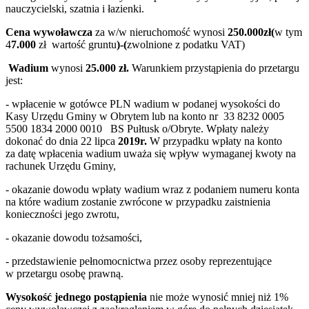
nauczycielski, szatnia i łazienki.
Cena wywoławcza
za w/w nieruchomość wynosi
250
.000zł(
w tym
4
7.000
zł wartość gruntu
)-(
zwolnione z podatku VAT)
Wadium
wynosi
25
.000 zł.
Warunkiem przystąpienia do przetargu
jest:
- wpłacenie w gotówce PLN wadium w podanej wysokości do
Kasy Urzędu Gminy w Obrytem lub na konto nr 33 8232 0005
5500 1834 2000 0010 BS Pułtusk o/Obryte. Wpłaty należy
dokonać do dnia 22 lipca
2019r.
W przypadku wpłaty na konto
za datę wpłacenia wadium uważa się wpływ wymaganej kwoty na
rachunek Urzędu Gminy,
- okazanie dowodu wpłaty wadium wraz z podaniem numeru konta
na które wadium zostanie zwrócone w przypadku zaistnienia
konieczności jego zwrotu,
- okazanie dowodu tożsamości,
- przedstawienie pełnomocnictwa przez osoby reprezentujące
w przetargu osobę prawną.
Wysokość jednego postąpienia
nie może wynosić mniej niż 1%