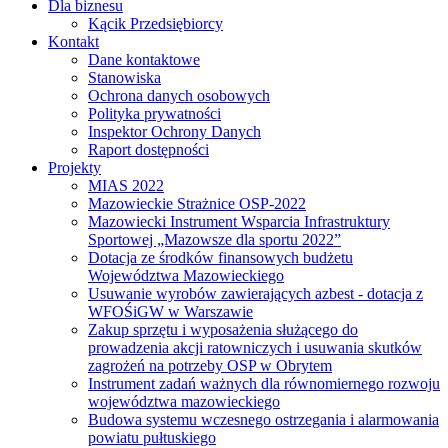
Dla biznesu
Kącik Przedsiębiorcy
Kontakt
Dane kontaktowe
Stanowiska
Ochrona danych osobowych
Polityka prywatności
Inspektor Ochrony Danych
Raport dostępności
Projekty
MIAS 2022
Mazowieckie Strażnice OSP-2022
Mazowiecki Instrument Wsparcia Infrastruktury
Sportowej „Mazowsze dla sportu 2022”
Dotacja ze środków finansowych budżetu
Województwa Mazowieckiego
Usuwanie wyrobów zawierających azbest - dotacja z
WFOŚiGW w Warszawie
Zakup sprzętu i wyposażenia służącego do
prowadzenia akcji ratowniczych i usuwania skutków
zagrożeń na potrzeby OSP w Obrytem
Instrument zadań ważnych dla równomiernego rozwoju
województwa mazowieckiego
Budowa systemu wczesnego ostrzegania i alarmowania
powiatu pułtuskiego