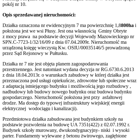
pokój nr 10.
Opis sprzedawanej nieruchomości:
Działka oznaczona nr ewidencyjnym 7 ma powierzchnię 1,8
800ha
i
położona jest we wsi Płusy. Jest ona własnością Gminy Obryte
z mocy prawa na podstawie decyzji Wojewody Mazowieckiego nr
SPN.C-7723-1/32/16/09 z dnia 07.04.2009r. Nieruchomość ma
urządzoną księgę wieczystą Kw. OSIU/00035146/5 prowadzoną
przez Sąd Rejonowy w Pułtusku.
Działka nr 7 nie jest objęta planem zagospodarowania
przestrzennego. Jest natomiast wydana decyzja nr RG.6730.6.2013
z dnia 18.04.2013r. o warunkach zabudowy w której działka jest
przeznaczona pod usługi opiekuńcze, zdrowotne lub społeczne wraz
z adaptacją istniejącego budynku i możliwością jego rozbudowy ,
nadbudowy lub budowy nowego budynku oraz budowa budynku
gospodarczego. Nieruchomość położona jest przy asfaltowej
drodze. Ma dostęp do typowej infrastruktury wiejskiej( energii
elektrycznej wodociągu i kanalizacji).
Przedmiotowa działka zabudowana jest budynkiem szkoły na
podstawie pozwolenia na budowę UA 7351(422) z 02.07.1992 r.
Budynek szkoły murowany, dwukondygnacyjny- niski i wysoki
parter. Fundamenty wylewane z betonu żwirowego, zagłębione