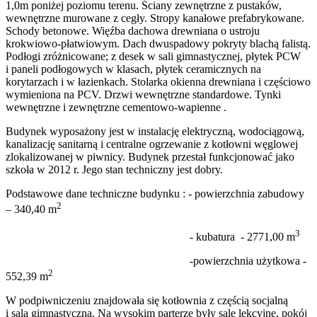
1,0m poniżej poziomu terenu. Ściany zewnętrzne z pustaków,
wewnętrzne murowane z cegły. Stropy kanałowe prefabrykowane.
Schody betonowe. Więźba dachowa drewniana o ustroju
krokwiowo-płatwiowym. Dach dwuspadowy pokryty blachą falistą.
Podłogi zróżnicowane; z desek w sali gimnastycznej, płytek PCW
i paneli podłogowych w klasach, płytek ceramicznych na
korytarzach i w łazienkach. Stolarka okienna drewniana i częściowo
wymieniona na PCV. Drzwi wewnętrzne standardowe. Tynki
wewnętrzne i zewnętrzne cementowo-wapienne .
Budynek wyposażony jest w instalację elektryczną, wodociągową,
kanalizację sanitarną i centralne ogrzewanie z kotłowni węglowej
zlokalizowanej w piwnicy. Budynek przestał funkcjonować jako
szkoła w 2012 r. Jego stan techniczny jest dobry.
Podstawowe dane techniczne budynku : - powierzchnia zabudowy
2
– 340,40 m
3
- kubatura - 2771,00 m
-powierzchnia użytkowa -
2
552,39 m
W podpiwniczeniu znajdowała się kotłownia z częścią socjalną
i sala gimnastyczna. Na wysokim parterze były sale lekcyjne, pokój