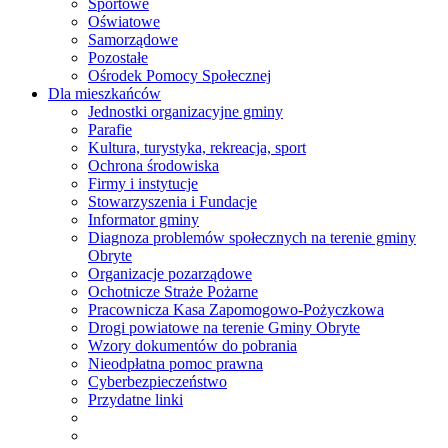
Sportowe
Oświatowe
Samorządowe
Pozostałe
Ośrodek Pomocy Społecznej
Dla mieszkańców
Jednostki organizacyjne gminy
Parafie
Kultura, turystyka, rekreacja, sport
Ochrona środowiska
Firmy i instytucje
Stowarzyszenia i Fundacje
Informator gminy
Diagnoza problemów społecznych na terenie gminy
Obryte
Organizacje pozarządowe
Ochotnicze Straże Pożarne
Pracownicza Kasa Zapomogowo-Pożyczkowa
Drogi powiatowe na terenie Gminy Obryte
Wzory dokumentów do pobrania
Nieodpłatna pomoc prawna
Cyberbezpieczeństwo
Przydatne linki