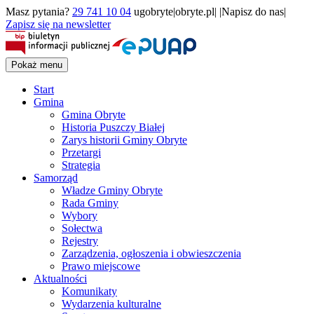
Masz pytania?
29 741 10 04
ugobryte|obryte.pl| |Napisz do nas|
Zapisz się na newsletter
Pokaż menu
Start
Gmina
Gmina Obryte
Historia Puszczy Białej
Zarys historii Gminy Obryte
Przetargi
Strategia
Samorząd
Władze Gminy Obryte
Rada Gminy
Wybory
Sołectwa
Rejestry
Zarządzenia, ogłoszenia i obwieszczenia
Prawo miejscowe
Aktualności
Komunikaty
Wydarzenia kulturalne