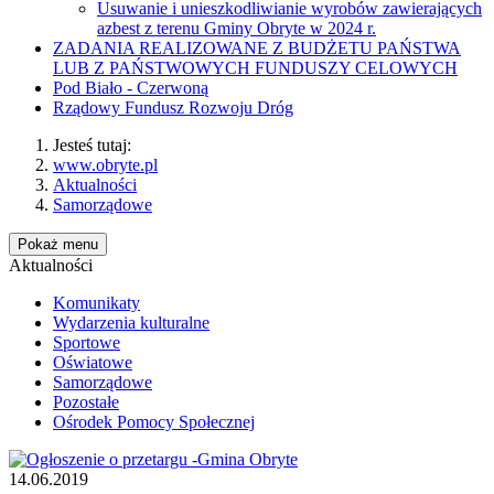
Usuwanie i unieszkodliwianie wyrobów zawierających
azbest z terenu Gminy Obryte w 2024 r.
ZADANIA REALIZOWANE Z BUDŻETU PAŃSTWA
LUB Z PAŃSTWOWYCH FUNDUSZY CELOWYCH
Pod Biało - Czerwoną
Rządowy Fundusz Rozwoju Dróg
Jesteś tutaj:
www.obryte.pl
Aktualności
Samorządowe
Pokaż menu
Aktualności
Komunikaty
Wydarzenia kulturalne
Sportowe
Oświatowe
Samorządowe
Pozostałe
Ośrodek Pomocy Społecznej
14.06.2019