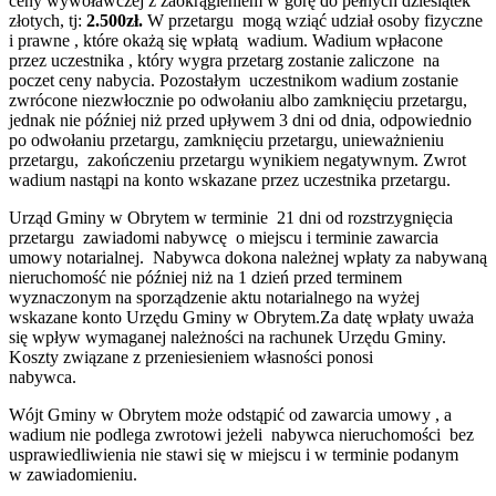
ceny wywoławczej z zaokrągleniem w górę do pełnych dziesiątek
złotych, tj:
2.500
zł.
W przetargu mogą wziąć udział osoby fizyczne
i prawne , które okażą się wpłatą wadium. Wadium wpłacone
przez uczestnika , który wygra przetarg zostanie zaliczone na
poczet ceny nabycia. Pozostałym uczestnikom wadium zostanie
zwrócone niezwłocznie po odwołaniu albo zamknięciu przetargu,
jednak nie później niż przed upływem 3 dni od dnia, odpowiednio
po odwołaniu przetargu, zamknięciu przetargu, unieważnieniu
przetargu, zakończeniu przetargu wynikiem negatywnym. Zwrot
wadium nastąpi na konto wskazane przez uczestnika przetargu.
Urząd Gminy w Obrytem w terminie 21 dni od rozstrzygnięcia
przetargu zawiadomi nabywcę o miejscu i terminie zawarcia
umowy notarialnej. Nabywca dokona należnej wpłaty za nabywaną
nieruchomość nie później niż na 1 dzień przed terminem
wyznaczonym na sporządzenie aktu notarialnego na wyżej
wskazane konto Urzędu Gminy w Obrytem.Za datę wpłaty uważa
się wpływ wymaganej należności na rachunek Urzędu Gminy.
Koszty związane z przeniesieniem własności ponosi
nabywca.
Wójt Gminy w Obrytem może odstąpić od zawarcia umowy , a
wadium nie podlega zwrotowi jeżeli nabywca nieruchomości bez
usprawiedliwienia nie stawi się w miejscu i w terminie podanym
w zawiadomieniu.