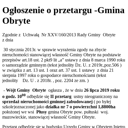
Ogłoszenie o przetargu -Gmina
Obryte
Zgodnie z Uchwałą Nr XXV/160/2013 Rady Gminy Obryte
z dnia
30 stycznia 2013r. w sprawie wyrażenia zgody na zbycie
nieruchomości stanowiącej własność Gminy Obryte na podstawie
przepisów art.18 ust. 2 pkt9 lit „a” ustawy z dnia 8 marca 1990 roku
o samorządzie gminnym (tekst jednolity Dz. U. z 2019r.,poz.506 )
w związku z art. 13 ust. 1 oraz art. 37 ust. 1 ustawy z dnia 21
sierpnia 1997 roku o gospodarce nieruchomościami (tekst
jednolity Dz. U . z 2018r. , poz. 2204 ze zm. )
-
Wójt Gminy Obryte
ogłasza , że w dniu
26 lipca
2019 roku
00
o godz. 10
odbędzie się
II przetarg
ustny nieograniczony na
sprzedaż nieruchomości gminnej zabudowanej
( po byłej
szkole)oznaczonej jako
działka nr 7 o powierzchni 1,8800ha
położonej we wsi
Płusy
gmina Obryte pow. pułtuski woj.
mazowieckie, stanowiącej własność Gminy Obryte.
Przetarg odbędzie się w budynku Urzędu Gminy w Obrytem Ipiętro