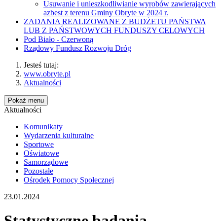
Usuwanie i unieszkodliwianie wyrobów zawierających
azbest z terenu Gminy Obryte w 2024 r.
ZADANIA REALIZOWANE Z BUDŻETU PAŃSTWA
LUB Z PAŃSTWOWYCH FUNDUSZY CELOWYCH
Pod Biało - Czerwoną
Rządowy Fundusz Rozwoju Dróg
Jesteś tutaj:
www.obryte.pl
Aktualności
Pokaż menu
Aktualności
Komunikaty
Wydarzenia kulturalne
Sportowe
Oświatowe
Samorządowe
Pozostałe
Ośrodek Pomocy Społecznej
23.01.2024
Statystyczne badania