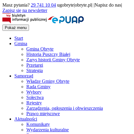
Masz pytania?
29 741 10 04
ugobryte|obryte.pl| |Napisz do nas|
Zapisz się na newsletter
Pokaż menu
Start
Gmina
Gmina Obryte
Historia Puszczy Białej
Zarys historii Gminy Obryte
Przetargi
Strategia
Samorząd
Władze Gminy Obryte
Rada Gminy
Wybory
Sołectwa
Rejestry
Zarządzenia, ogłoszenia i obwieszczenia
Prawo miejscowe
Aktualności
Komunikaty
Wydarzenia kulturalne