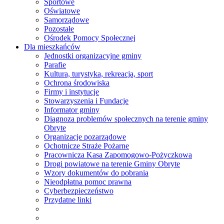
Sportowe
Oświatowe
Samorządowe
Pozostałe
Ośrodek Pomocy Społecznej
Dla mieszkańców
Jednostki organizacyjne gminy
Parafie
Kultura, turystyka, rekreacja, sport
Ochrona środowiska
Firmy i instytucje
Stowarzyszenia i Fundacje
Informator gminy
Diagnoza problemów społecznych na terenie gminy
Obryte
Organizacje pozarządowe
Ochotnicze Straże Pożarne
Pracownicza Kasa Zapomogowo-Pożyczkowa
Drogi powiatowe na terenie Gminy Obryte
Wzory dokumentów do pobrania
Nieodpłatna pomoc prawna
Cyberbezpieczeństwo
Przydatne linki