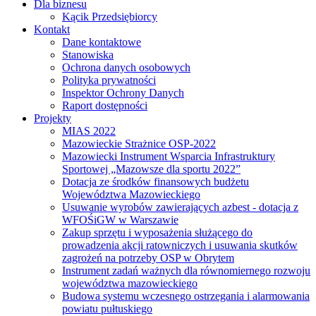
Dla biznesu
Kącik Przedsiębiorcy
Kontakt
Dane kontaktowe
Stanowiska
Ochrona danych osobowych
Polityka prywatności
Inspektor Ochrony Danych
Raport dostępności
Projekty
MIAS 2022
Mazowieckie Strażnice OSP-2022
Mazowiecki Instrument Wsparcia Infrastruktury
Sportowej „Mazowsze dla sportu 2022”
Dotacja ze środków finansowych budżetu
Województwa Mazowieckiego
Usuwanie wyrobów zawierających azbest - dotacja z
WFOŚiGW w Warszawie
Zakup sprzętu i wyposażenia służącego do
prowadzenia akcji ratowniczych i usuwania skutków
zagrożeń na potrzeby OSP w Obrytem
Instrument zadań ważnych dla równomiernego rozwoju
województwa mazowieckiego
Budowa systemu wczesnego ostrzegania i alarmowania
powiatu pułtuskiego