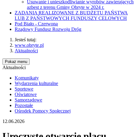
Usuwanie i unieszkodliwianie wyrobów zawierających
azbest z terenu Gminy Obryte w 2024 r.
ZADANIA REALIZOWANE Z BUDŻETU PAŃSTWA
LUB Z PAŃSTWOWYCH FUNDUSZY CELOWYCH
Pod Biało - Czerwoną
Rządowy Fundusz Rozwoju Dróg
Jesteś tutaj:
www.obryte.pl
Aktualności
Pokaż menu
Aktualności
Komunikaty
Wydarzenia kulturalne
Sportowe
Oświatowe
Samorządowe
Pozostałe
Ośrodek Pomocy Społecznej
12.06.2026
Uroczyste otwarcie placu