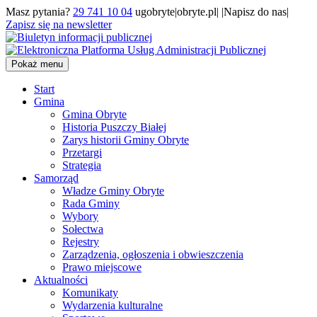
Masz pytania?
29 741 10 04
ugobryte|obryte.pl| |Napisz do nas|
Zapisz się na newsletter
Pokaż menu
Start
Gmina
Gmina Obryte
Historia Puszczy Białej
Zarys historii Gminy Obryte
Przetargi
Strategia
Samorząd
Władze Gminy Obryte
Rada Gminy
Wybory
Sołectwa
Rejestry
Zarządzenia, ogłoszenia i obwieszczenia
Prawo miejscowe
Aktualności
Komunikaty
Wydarzenia kulturalne