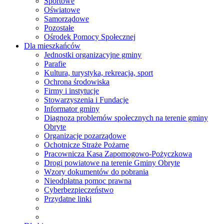
Sportowe
Oświatowe
Samorządowe
Pozostałe
Ośrodek Pomocy Społecznej
Dla mieszkańców
Jednostki organizacyjne gminy
Parafie
Kultura, turystyka, rekreacja, sport
Ochrona środowiska
Firmy i instytucje
Stowarzyszenia i Fundacje
Informator gminy
Diagnoza problemów społecznych na terenie gminy
Obryte
Organizacje pozarządowe
Ochotnicze Straże Pożarne
Pracownicza Kasa Zapomogowo-Pożyczkowa
Drogi powiatowe na terenie Gminy Obryte
Wzory dokumentów do pobrania
Nieodpłatna pomoc prawna
Cyberbezpieczeństwo
Przydatne linki