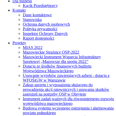
Dla biznesu
Kącik Przedsiębiorcy
Kontakt
Dane kontaktowe
Stanowiska
Ochrona danych osobowych
Polityka prywatności
Inspektor Ochrony Danych
Raport dostępności
Projekty
MIAS 2022
Mazowieckie Strażnice OSP-2022
Mazowiecki Instrument Wsparcia Infrastruktury
Sportowej „Mazowsze dla sportu 2022”
Dotacja ze środków finansowych budżetu
Województwa Mazowieckiego
Usuwanie wyrobów zawierających azbest - dotacja z
WFOŚiGW w Warszawie
Zakup sprzętu i wyposażenia służącego do
prowadzenia akcji ratowniczych i usuwania skutków
zagrożeń na potrzeby OSP w Obrytem
Instrument zadań ważnych dla równomiernego rozwoju
województwa mazowieckiego
Budowa systemu wczesnego ostrzegania i alarmowania
powiatu pułtuskiego